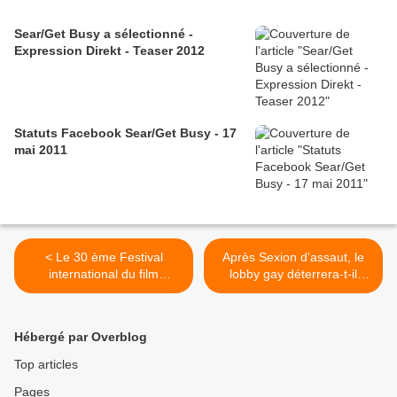
Sear/Get Busy a sélectionné -
Expression Direkt - Teaser 2012
Statuts Facebook Sear/Get Busy - 17
mai 2011
< Le 30 ème Festival
Après Sexion d'assaut, le
international du film
lobby gay déterrera-t-il
d’Amiens 2010
Fernandel pour lui faire un
procès ? >
Hébergé par Overblog
Top articles
Pages