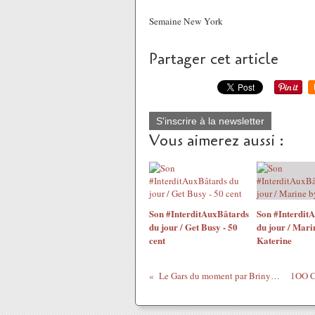
Semaine New York
Partager cet article
S'inscrire à la newsletter
Vous aimerez aussi :
Son #InterditAuxBâtards
Son #Interdit
du jour / Get Busy - 50
du jour / Mari
cent
Katerine
Le Gars du moment par Briny Gorvien-Rupert en juillet 2010 Ahzagen