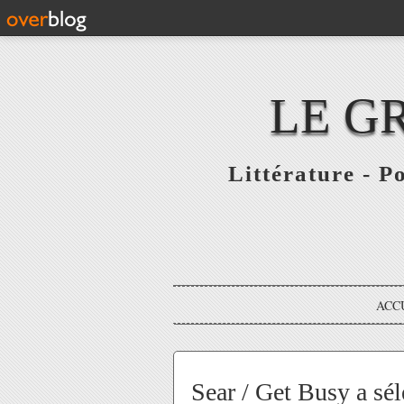
LE G
Littérature - P
ACC
Sear / Get Busy a sé