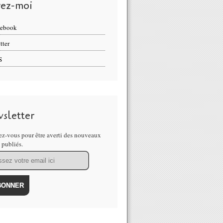
vez-moi
cebook
tter
S
sletter
z-vous pour être averti des nouveaux
s publiés.