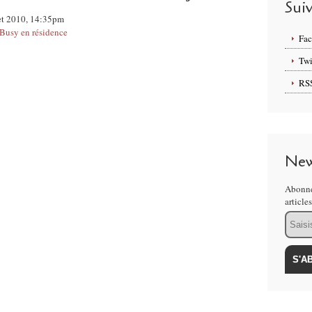
Sui
llet 2010, 14:35pm
 Busy en résidence
Fa
Twi
RS
New
Abonne
article
Email