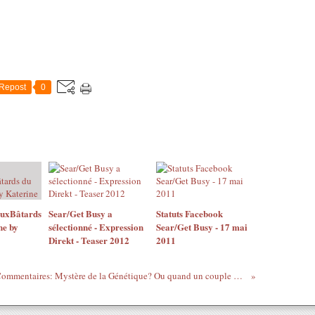
Repost
0
AuxBâtards
Sear/Get Busy a
Statuts Facebook
ne by
sélectionné - Expression
Sear/Get Busy - 17 mai
Direkt - Teaser 2012
2011
1OO Commentaires: Mystère de la Génétique? Ou quand un couple britannique, les deux d'origine nigériane donne naissance à une petite fille blanche ...