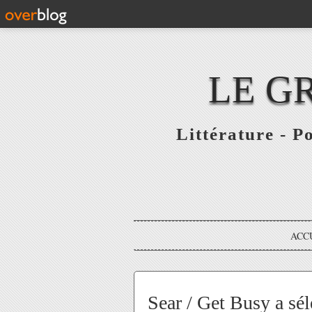
LE G
Littérature - P
ACC
Sear / Get Busy a sé