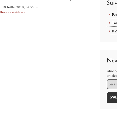
Sui
ur 19 Juillet 2010, 14:35pm
 Busy en résidence
Fa
Twi
RS
New
Abonne
article
Email