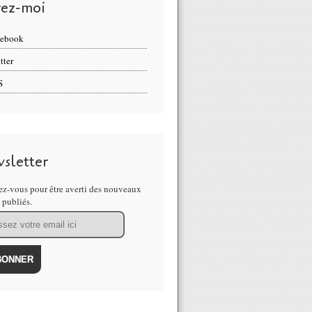
vez-moi
cebook
tter
S
sletter
z-vous pour être averti des nouveaux
s publiés.