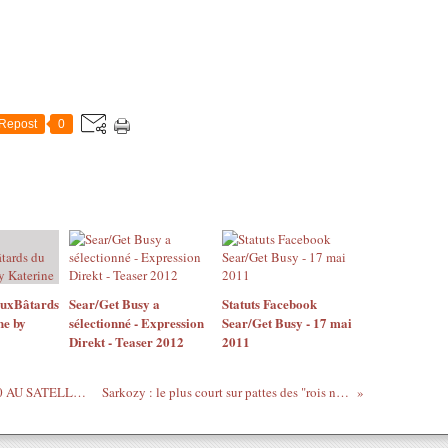
Repost
0
AuxBâtards
Sear/Get Busy a
Statuts Facebook
ne by
sélectionné - Expression
Sear/Get Busy - 17 mai
Direkt - Teaser 2012
2011
Olivier TSHIMANGA - 24 JUILLET 2010 AU SATELLIT CAFE
Sarkozy : le plus court sur pattes des "rois nègres" !