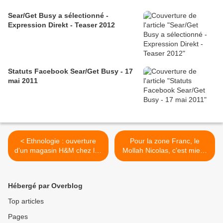
Sear/Get Busy a sélectionné -
Expression Direkt - Teaser 2012
Statuts Facebook Sear/Get Busy - 17
mai 2011
< Ethnologie : ouverture
Pour la zone Franc, le
d'un magasin H&M chez les
Mollah Nicolas, c'est mieux
Blancs
que Jacques ou François ?
>
Hébergé par Overblog
Top articles
Pages