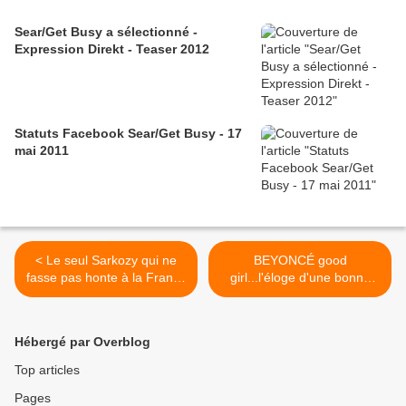
Sear/Get Busy a sélectionné -
Expression Direkt - Teaser 2012
Statuts Facebook Sear/Get Busy - 17
mai 2011
< Le seul Sarkozy qui ne
BEYONCÉ good
fasse pas honte à la France
girl...l'éloge d'une bonne
: Pierre
fille à sa maman! >
Hébergé par Overblog
Top articles
Pages