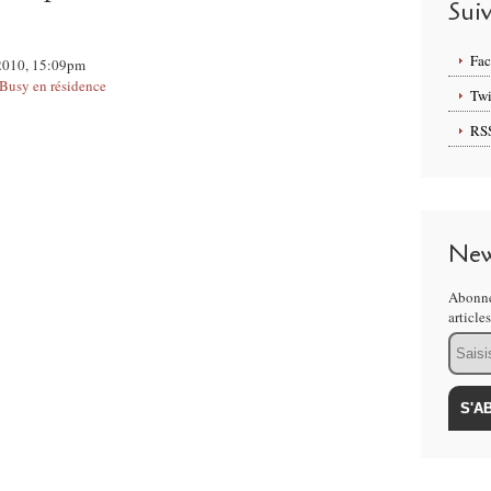
Sui
Fa
l 2010, 15:09pm
 Busy en résidence
Twi
RS
New
Abonne
article
Email