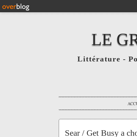
LE G
Littérature - P
ACC
Sear / Get Busy a c