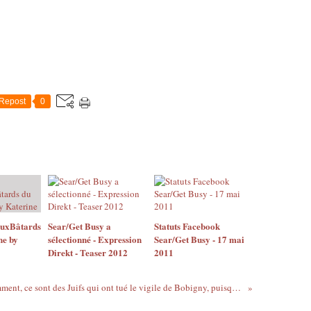
Repost
0
AuxBâtards
Sear/Get Busy a
Statuts Facebook
ne by
sélectionné - Expression
Sear/Get Busy - 17 mai
Direkt - Teaser 2012
2011
Apparemment, ce sont des Juifs qui ont tué le vigile de Bobigny, puisque Samy Ghozlan demande pardon aux proches de la victime...