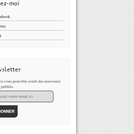
vez-moi
cebook
tter
S
sletter
z-vous pour être averti des nouveaux
s publiés.