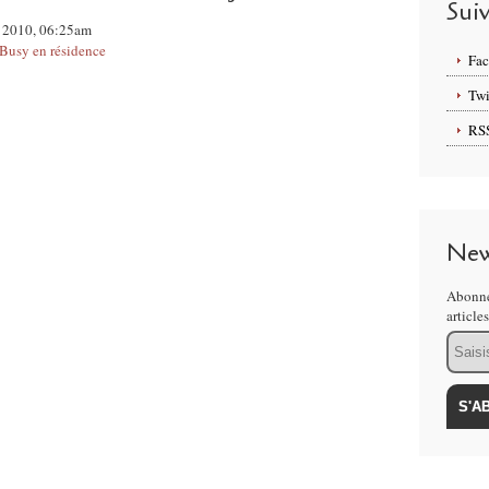
Sui
il 2010, 06:25am
 Busy en résidence
Fa
Twi
RS
New
Abonne
article
Email