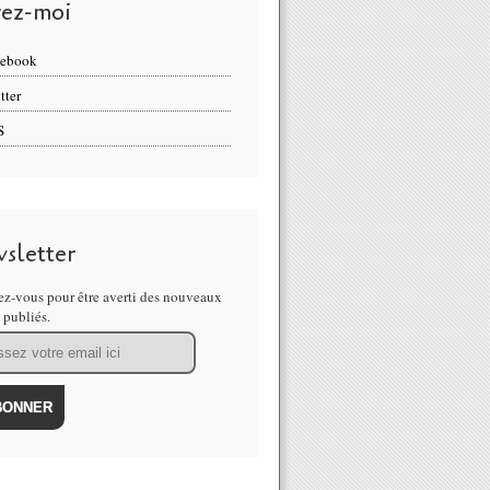
vez-moi
cebook
tter
S
sletter
z-vous pour être averti des nouveaux
s publiés.