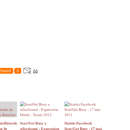
Repost
0
AuxBâtards
Sear/Get Busy a
Statuts Facebook
ne by
sélectionné - Expression
Sear/Get Busy - 17 mai