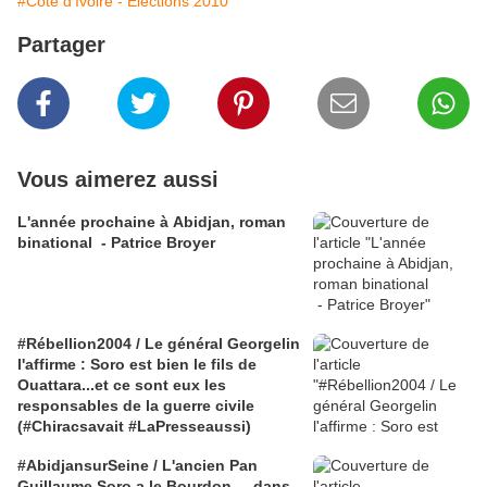
#Côte d'Ivoire - Élections 2010
Partager
Vous aimerez aussi
L'année prochaine à Abidjan, roman
binational - Patrice Broyer
#Rébellion2004 / Le général Georgelin
l'affirme : Soro est bien le fils de
Ouattara...et ce sont eux les
responsables de la guerre civile
(#Chiracsavait #LaPresseaussi)
#AbidjansurSeine / L'ancien Pan
Guillaume Soro a le Bourdon ... dans