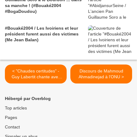
sa manche ! (#Bouaké2004
#BogaDoudou)
#Bouaké2004 / Les Ivoiriens et leur
président furent aussi des victimes
(Me Jean Balan)
< "Chaudes certitudes" -
Discours de Mahmoud
Guy Labertit chante avec
Ahmadinejad à l'ONU >
Kommandant Simi Ol !
Hébergé par Overblog
Top articles
Pages
Contact
Signaler un abus