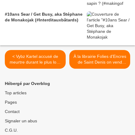
#10ans Sear / Get Busy, aka Stéphane
de Monakojak (#Interditauxbâtards)
< Vybz Kartel accusé de
À la librairie Folies d'Encres
meurtre durant le plus long
de Saint Denis on vend
et le plus médiatisé procès
Interdit aux Bâtards de Sear
jamaïcain
/ Busy >
Hébergé par Overblog
Top articles
Pages
Contact
Signaler un abus
C.G.U.