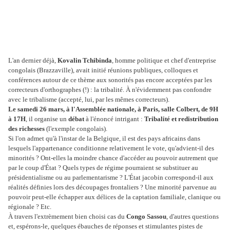
L'an dernier déjà,
Kovalin Tchibinda
, homme politique et chef d'entreprise
congolais (Brazzaville), avait initié réunions publiques, colloques et
conférences autour de ce thème aux sonorités pas encore acceptées par les
correcteurs d'orthographes (!) : la tribalité. À n'évidemment pas confondre
avec le tribalisme (accepté, lui, par les mêmes correcteurs).
Le samedi 26 mars, à l'Assemblée nationale, à Paris, salle Colbert, de 9H
à 17H
, il organise un
débat
à l'énoncé intrigant :
Tribalité et redistribution
des richesses
(l'exemple congolais).
Si l'on admet qu'à l'instar de la Belgique, il est des pays africains dans
lesquels l'appartenance conditionne relativement le vote, qu'advient-il des
minorités ? Ont-elles la moindre chance d'accéder au pouvoir autrement que
par le coup d'État ? Quels types de régime pourraient se substituer au
présidentialisme ou au parlementarisme ? L'État jacobin correspond-il aux
réalités définies lors des découpages frontaliers ? Une minorité parvenue au
pouvoir peut-elle échapper aux délices de la captation familiale, clanique ou
régionale ? Etc.
À travers l'extrèmement bien choisi cas du
Congo Sassou
, d'autres questions
et, espérons-le, quelques ébauches de réponses et stimulantes pistes de