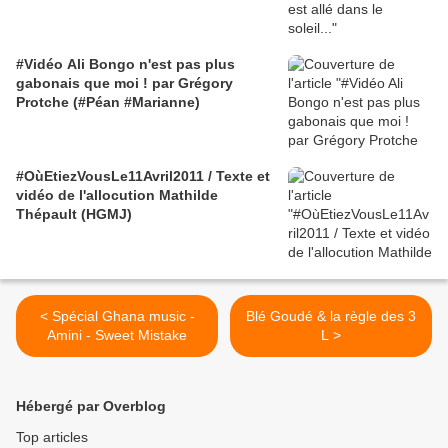
#Vidéo Ali Bongo n'est pas plus
gabonais que moi ! par Grégory
Protche (#Péan #Marianne)
#OùEtiezVousLe11Avril2011 / Texte et
vidéo de l'allocution Mathilde
Thépault (HGMJ)
< Spécial Ghana music -
Blé Goudé & la règle des 3
Amini - Sweet Mistake
L >
Hébergé par Overblog
Top articles