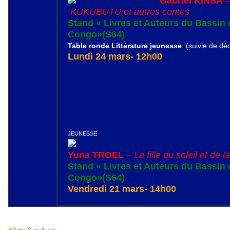
Gabriel KINSA
KUKUBUTU et autres contes
Stand « Livres et Auteurs du Bassin
Congo»(S64)
Table ronde Littérature jeunesse
(suivie de dé
Lundi 24 mars- 12h00
JEUNESSE
Yuna TROEL
–
La fille du soleil et de l
Stand « Livres et Auteurs du Bassin
Congo»(S64)
Vendredi 21 mars- 14h00