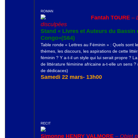
ROMAN
Fantah TOURE
–
disculpées
Stand « Livres et Auteurs du Bassin
Congo»(S64)
Table ronde « Lettres au Féminin » : Quels sont l
thèmes, les discours, les aspirations de cette litté
féminin ? Y a-t-il un style qui lui serait propre ? L
de littérature féminine africaine a-t-elle un sens ?
de dédicaces)
Samedi 22 mars- 13h00
RECIT
Simonne HENRY VALMORE
–
Objet 