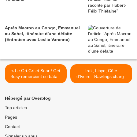
Après Macron au Congo, Emmanuel
au Sahel, itinéraire d'une défaite
(Entretien avec Leslie Varenne)
< Le Gri-Gri et Sear / Get
Irak, Libye, Côte
Busy remercient ce bâtard
d'Ivoire...Rawlings charge
de Sarkozy
l'ONU, la France et le
(#InterditAuxBâtards)
leadership unipolaire de
l'Amérique >
Hébergé par Overblog
Top articles
Pages
Contact
Signaler un abus