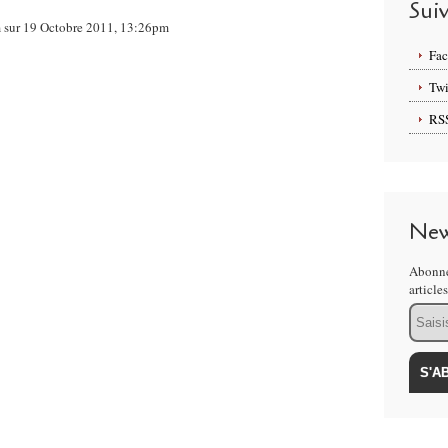
Sui
om sur 19 Octobre 2011, 13:26pm
Fa
Twi
RS
New
Abonne
article
Email