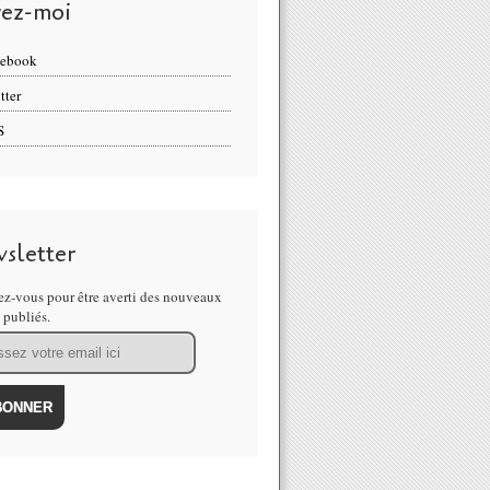
vez-moi
cebook
tter
S
sletter
z-vous pour être averti des nouveaux
s publiés.