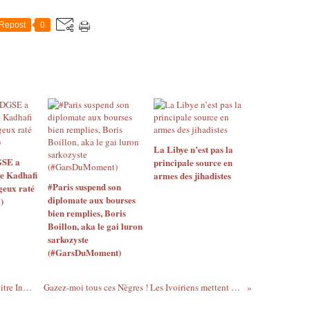
Repost
0
La Libye n’est pas la
GSE a
principale source en
de Kadhafi
armes des jihadistes
#Paris suspend son
geux raté
diplomate aux bourses
)
bien remplies, Boris
Boillon, aka le gai luron
sarkozyste
(#GarsDuMoment)
Yasmine Modestine : Enregistrement du titre Indira, de l'album "Out of the Blue"
Gazez-moi tous ces Nègres ! Les Ivoiriens mettent le feu au Châtelet (2) - 15/10/2011