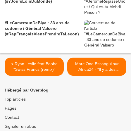
(#7JoursLoinDuMonde)
#LeCamerounDeBiya : 33 ans de
sodomie / Général Valsero
(#RapFrançaisViensPrendreTaLeçon)
< Ryan Leslie feat Booba
Marc Ona Essangui sur
"Swiss Francs (remix)"
Africa24 - "Il y a des
prisonniers politiques au
Gabon" >
Hébergé par Overblog
Top articles
Pages
Contact
Signaler un abus