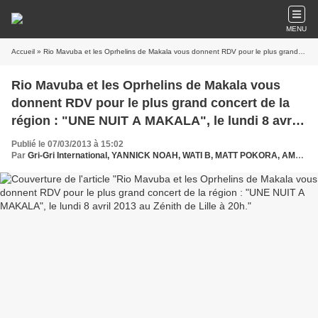
MENU
Accueil
» Rio Mavuba et les Oprhelins de Makala vous donnent RDV pour le plus grand concert de la région : "UNE NUIT A MAKALA", le lundi 8 avril 2013 au Zénith de Lille à 20h.
Rio Mavuba et les Oprhelins de Makala vous
donnent RDV pour le plus grand concert de la
région : "UNE NUIT A MAKALA", le lundi 8 avril
2013 au Zénith de Lille à 20h.
Publié le 07/03/2013 à 15:02
Par
Gri-Gri International, YANNICK NOAH, WATI B, MATT POKORA, AMEL BENT, MARC LAVOINE, GRAND CORPS MALADE, TAL, ZAHO, ORELSAN, COLLECTIF METISSE, MAKALA