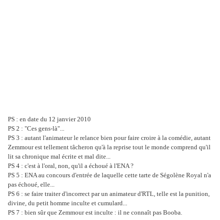
PS : en date du 12 janvier 2010
PS 2 : "Ces gens-là"...
PS 3 : autant l'animateur le relance bien pour faire croire à la comédie, autant
Zemmour est tellement tâcheron qu'à la reprise tout le monde comprend qu'il
lit sa chronique mal écrite et mal dite...
PS 4 : c'est à l'oral, non, qu'il a échoué à l'ENA ?
PS 5 : ENA au concours d'entrée de laquelle cette tarte de Ségolène Royal n'a
pas échoué, elle...
PS 6 : se faire traiter d'incorrect par un animateur d'RTL, telle est la punition,
divine, du petit homme inculte et cumulard...
PS 7 : bien sûr que Zemmour est inculte : il ne connaît pas Booba.