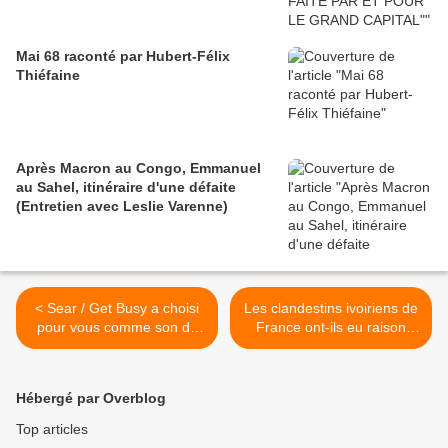
Mai 68 raconté par Hubert-Félix
Thiéfaine
Après Macron au Congo, Emmanuel
au Sahel, itinéraire d'une défaite
(Entretien avec Leslie Varenne)
< Sear / Get Busy a choisi
Les clandestins ivoiriens de
pour vous comme son du
France ont-ils eu raison
jour...
d'aller se faire recenser à
l'ambassade ? >
Hébergé par Overblog
Top articles