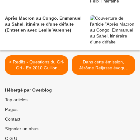
Après Macron au Congo, Emmanuel
au Sahel, itinéraire d'une défaite
(Entretien avec Leslie Varenne)
< Redifs - Questions du Gri-
Dans cette émission,
Gri - En 2010 Guillon
Jérôme Reijasse évoque
remplace Dieudonné
les supporters du PSG (et
le Gri-Gri !) >
Hébergé par Overblog
Top articles
Pages
Contact
Signaler un abus
C.G.U.