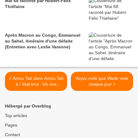
Mai 68 raconté par Hubert-Félix
Thiéfaine
Après Macron au Congo, Emmanuel
au Sahel, itinéraire d'une défaite
(Entretien avec Leslie Varenne)
< Amou Tati dans Amou Tati
Voyez celle que Wade viole
à l 'état brut : Un one
chaque jour >
woman show décalé et
original dans lequel tout le
monde se reconnaitra !
Hébergé par Overblog
Top articles
Pages
Contact