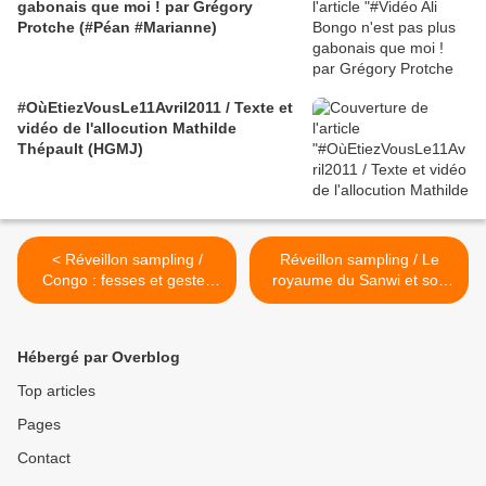
gabonais que moi ! par Grégory
Protche (#Péan #Marianne)
#OùEtiezVousLe11Avril2011 / Texte et
vidéo de l'allocution Mathilde
Thépault (HGMJ)
< Réveillon sampling /
Réveillon sampling / Le
Congo : fesses et gestes
royaume du Sanwi et son
avec Docteur Sakis
prince, l'Agni Michael
Jackson... Yako et Miklo ho
>
Hébergé par Overblog
Top articles
Pages
Contact