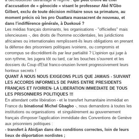
d'accusation de « génocide » visant le professeur Aké N'Gbo
Gilbert, exclu de toute décision militaire sous sa primature, au
moment précis où les pro Ouattara massacrent de nouveau, et
dans l'indifférence générale, à Duekoué ?
Les médias français dominants, les organisations - "officielles" mais
silencieuses -, des droits de l'homme occidentales, les juridictions
africaines ou internationales remplissent-ils leurs obligations en prenant
la défense des prisonniers politiques ivoiriens, ou compromis et
corrompus se discréditent-ils par leur partialité ? L'opinion qui juge à
son rythme, les jugera tôt ou tard, car les bouches s'ouvrent et les
dossiers du Coup d'Etat franco-onusien livrent progressivement leurs
honteux secrets !
QUANT À NOUS NOUS EXIGEONS PLUS QUE JAMAIS - SUIVANT
LES ACCORDS INFORMELS DE PARIS ENTRE PRESIDENTS
FRANÇAIS ET IVOIRIEN- LA LIBERATION IMMEDIATE DE TOUS
LES PRISONNIERS POLITIQUES !!!
En attendant cette libération - et le transfert humanitaire immédiat en
France du
binational Michel Gbagbo
-, nous demandons à toutes les
institutions ou organisations et singulièrement au gouvernement
français d'imposer l'application immédiate des Conventions de Genève
aux prisonniers politiques :
- transfert à Abidjan dans des conditions correctes, loin de leurs
lieux de déportation nordistes ;