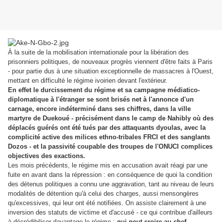
À la suite de la mobilisation internationale pour la libération des
prisonniers politiques, de nouveaux progrès viennent d'être faits à Paris
- pour partie dus à une situation exceptionnelle de massacres à l'Ouest,
mettant en difficulté le régime ivoirien devant l'extérieur.
En effet le durcissement du régime et sa campagne médiatico-
diplomatique à l'étranger se sont brisés net à l'annonce d'un
carnage, encore indéterminé dans ses chiffres, dans la ville
martyre de Duekoué - précisément dans le camp de Nahibly où des
déplacés guérés ont été tués par des attaquants dyoulas, avec la
complicité active des milices ethno-tribales FRCI et des sanglants
Dozos - et la passivité coupable des troupes de l'ONUCI complices
objectives des exactions.
Les mois précédents, le régime mis en accusation avait réagi par une
fuite en avant dans la répression : en conséquence de quoi la condition
des détenus politiques a connu une aggravation, tant au niveau de leurs
modalités de détention qu'à celui des charges, aussi mensongères
qu'excessives, qui leur ont été notifiées.
On assiste clairement à une
inversion des statuts de victime et d'accusé - ce qui contribue d'ailleurs
à décrédibiliser davantage le régime :
qui peut croire au chef