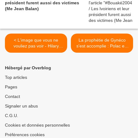
président furent aussi des victimes
(Me Jean Balan)
< L'image que vous ne
La prophétie de Gynéco
vouliez pas voir - Hilary
s'est accomplie : Polac est
Clinton danse en Afrique du
mort (10ème minute) -
Sud
03/02/2007 >
Hébergé par Overblog
Top articles
Pages
Contact
Signaler un abus
C.G.U.
Cookies et données personnelles
Préférences cookies