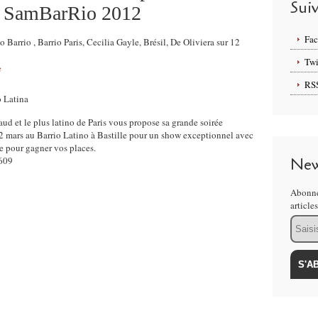
Sui
 : SamBarRio 2012
Fa
 Barrio , Barrio Paris, Cecilia Gayle, Brésil, De Oliviera sur 12
Twi
e
RS
aud et le plus latino de Paris vous propose sa grande soirée
2 mars au Barrio Latino à Bastille pour un show exceptionnel avec
ne pour gagner vos places.
1609
New
Abonne
article
Email