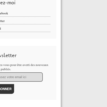
vez-moi
cebook
tter
S
sletter
z-vous pour être averti des nouveaux
s publiés.