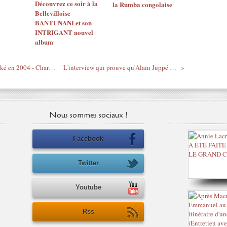
Découvrez ce soir à la
la Rumba congolaise
Bellevilloise
BANTUNANI et son
INTRIGANT nouvel
album
L'armée française a été manipulée à Bouaké en 2004 - Charles Onana 8/3/2012
L'interview qui prouve qu'Alain Juppé n'est personne
Nous sommes sociaux !
Facebook
Twitter
Youtube
Rss