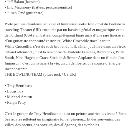
• Jeff Halam (bassiste)
• Eric Maunoury (batteur, percussionniste)
• Julien Omé (guitariste)
Porté par une chanteuse sauvage et lumineuse sortie tout droit du Footsbarn
traveling Theater (UK), entourée par un bassiste génial et magnétique venu
de Portland (USA), un batteur complètement barré mais d’une rare finesse et
d’un guitariste chapeauté et inspiré, White Crocodile trace la route.
White Crocodile, c’est du rock brut et du folk aérien joué live dans un vieux
cabaret allemand ; c’est la rencontre de Violente Femmes, Buzzcocks, Patty
Smith, Nina Hagen et Grace Slick de Jefferson Airplane dans un film de Jim
Jarmusch ; c’est un hymne à la vie, un cri de liberté, une source d’énergie
incandescente.
THE BOWLING TEAM (blues rock / US,UK)
• Troy Henriksen
• Lucas Fox
• Michael Amitin
• Ralph Petty
C'est le groupe de Troy Henriksen qui est un peintre américain vivant à Paris.
Ses œuvres reflètent un imaginaire fort et généreux. Et des souvenirs. des
villes, des coeurs, des boxeurs, des allégories, des symboles.