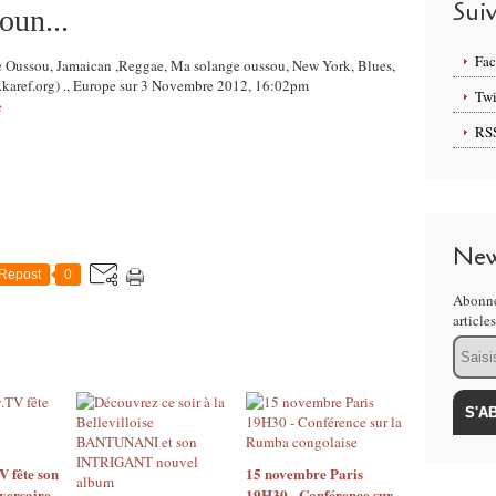
Sui
un...
Fa
ge Oussou, Jamaican ,Reggae, Ma solange oussou, New York, Blues,
f.org) ., Europe sur 3 Novembre 2012, 16:02pm
Twi
e
RS
New
Repost
0
Abonne
article
Email
 fête son
15 novembre Paris
versaire
19H30 - Conférence sur