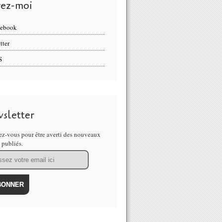
vez-moi
cebook
tter
S
sletter
z-vous pour être averti des nouveaux
s publiés.