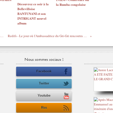
Découvrez ce soir à la
la Rumba congolaise
Bellevilloise
BANTUNANI et son
INTRIGANT nouvel
album
NËGGUS & KUNGOBRAM "CHANTS, SUEUR ET LARMES"
Redifs - Le jour où l'Ambassadrice du Gri-Gri rencontra Fidel Castro - octobre 2009
Nous sommes sociaux !
Facebook
Twitter
Youtube
Rss