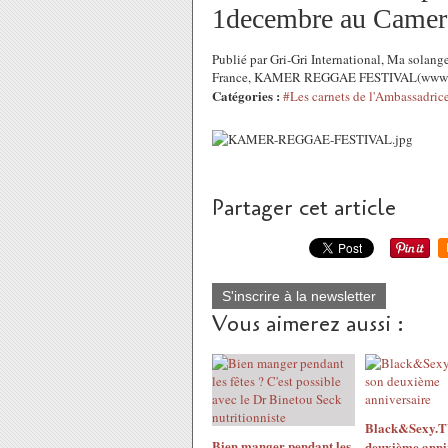
1decembre au Camero
Publié par Gri-Gri International, Ma solan
France, KAMER REGGAE FESTIVAL(www.kare
Catégories :
#Les carnets de l'Ambassadric
Partager cet article
S'inscrire à la newsletter
Vous aimerez aussi :
Black&Sexy.TV
Bien manger pendant les
deuxième anni