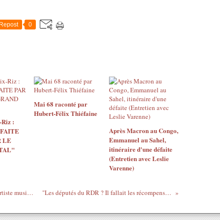
Repost
0
Mai 68 raconté par
Hubert-Félix Thiéfaine
Riz :
Après Macron au Congo,
 FAITE
Emmanuel au Sahel,
 LE
itinéraire d'une défaite
TAL"
(Entretien avec Leslie
Varenne)
En exclu le clip de DAVID SHAZ est un artiste musicien complet, guitariste, chanteur, auteur, compositeur, né à Port-au-Prince, Haïti...
"Les députés du RDR ? Il fallait les récompenser et on ne pouvait pas en faire des ministres ou des dirigeants de société"