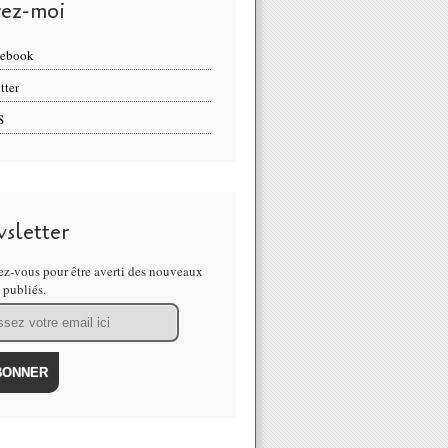
vez-moi
cebook
tter
S
sletter
z-vous pour être averti des nouveaux
s publiés.