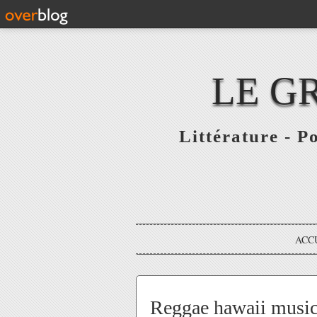
LE G
Littérature - P
ACC
Reggae hawaii music 