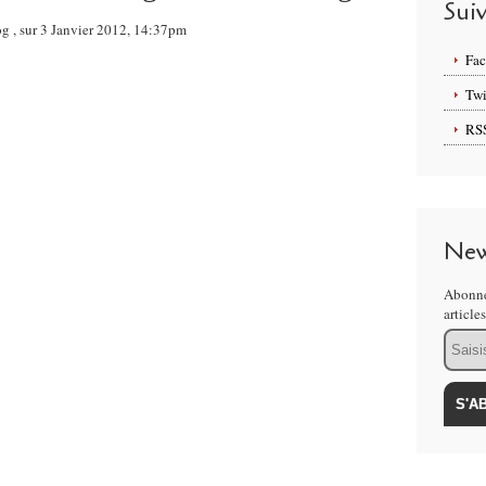
Sui
og , sur 3 Janvier 2012, 14:37pm
Fa
Twi
RS
New
Abonne
article
Email