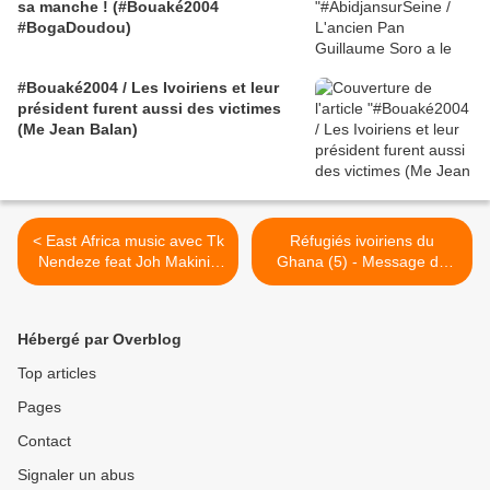
sa manche ! (#Bouaké2004
#BogaDoudou)
#Bouaké2004 / Les Ivoiriens et leur
président furent aussi des victimes
(Me Jean Balan)
< East Africa music avec Tk
Réfugiés ivoiriens du
Nendeze feat Joh Makini :
Ghana (5) - Message de
Away
Noël du Président Gbagbo -
version longue >
Hébergé par Overblog
Top articles
Pages
Contact
Signaler un abus