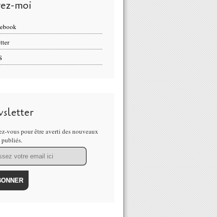
vez-moi
cebook
tter
S
sletter
z-vous pour être averti des nouveaux
s publiés.