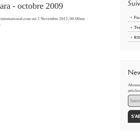
Sui
ara - octobre 2009
Fa
iinternational.com sur 2 Novembre 2012, 00:00am
e
Twi
RS
New
Abonne
article
Email