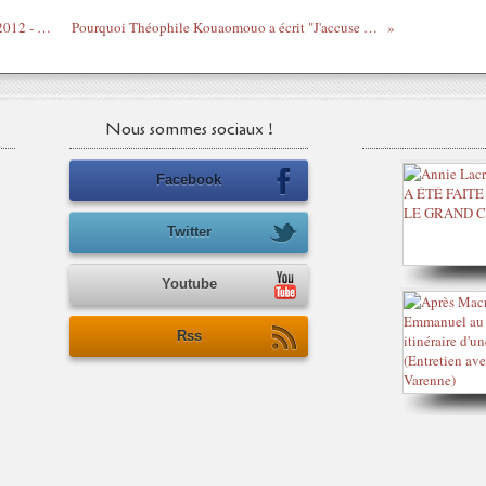
100 commentaires - La Haye 30 octobre 2012 - par Collectif A.U.S.A.R
Pourquoi Théophile Kouaomouo a écrit "J'accuse Ouattara" - 29/10/2012
Nous sommes sociaux !
Facebook
Twitter
Youtube
Rss