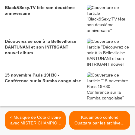
Black&Sexy.TV fête son deuxième
anniversaire
Découvrez ce soir à la Bellevilloise
BANTUNANI et son INTRIGANT
nouvel album
15 novembre Paris 19H30 -
Conférence sur la Rumba congolaise
< Musique de Cote d'ivoire
Kouamouo confond
avec MISTER CHAMPION
Ouattara par les archives -
feat. RICO AMAJ_Collé
30/07/2012 >
collé