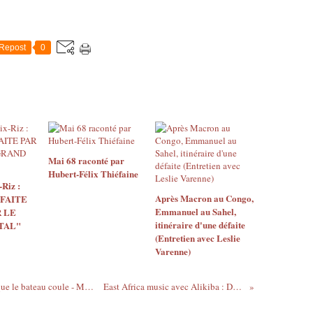
Repost
0
Mai 68 raconté par
Hubert-Félix Thiéfaine
Riz :
Après Macron au Congo,
 FAITE
Emmanuel au Sahel,
 LE
itinéraire d'une défaite
TAL"
(Entretien avec Leslie
Varenne)
Le jour où les USA élisent un Noir, c'est que le bateau coule - Mohamed Ali
East Africa music avec ‪Alikiba : Dushelele