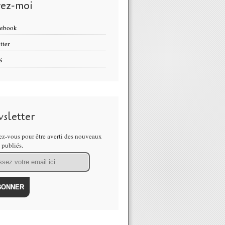
vez-moi
cebook
tter
S
sletter
z-vous pour être averti des nouveaux
s publiés.