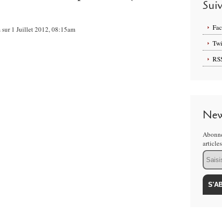
Sui
Fa
 sur 1 Juillet 2012, 08:15am
Twi
RS
New
Abonne
article
Email