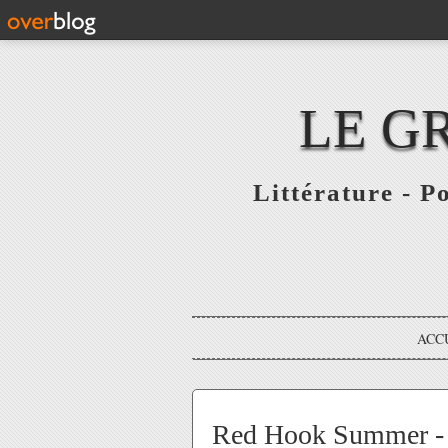
LE G
Littérature - P
ACC
Red Hook Summer - L