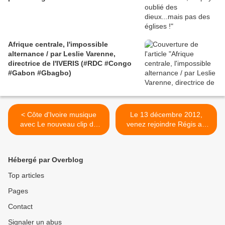
Afrique centrale, l'impossible
alternance / par Leslie Varenne,
directrice de l'IVERIS (#RDC #Congo
#Gabon #Gbagbo)
< Côte d'Ivoire musique
Le 13 décembre 2012,
avec Le nouveau clip de
venez rejoindre Régis au
MOLARE : "Mourage..."
Théâtre de la Reine
Réalisation Grand Poucet...
Blanche à Paris >
Hébergé par Overblog
Top articles
Pages
Contact
Signaler un abus