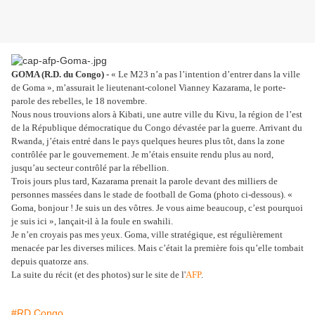
GOMA (R.D. du Congo) -
« Le M23 n’a pas l’intention d’entrer dans la ville
de Goma », m’assurait le lieutenant-colonel Vianney Kazarama, le porte-
parole des rebelles, le 18 novembre.
Nous nous trouvions alors à Kibati, une autre ville du Kivu, la région de l’est
de la République démocratique du Congo dévastée par la guerre. Arrivant du
Rwanda, j’étais entré dans le pays quelques heures plus tôt, dans la zone
contrôlée par le gouvernement. Je m’étais ensuite rendu plus au nord,
jusqu’au secteur contrôlé par la rébellion.
Trois jours plus tard, Kazarama prenait la parole devant des milliers de
personnes massées dans le stade de football de Goma (photo ci-dessous). «
Goma, bonjour ! Je suis un des vôtres. Je vous aime beaucoup, c’est pourquoi
je suis ici », lançait-il à la foule en swahili.
Je n’en croyais pas mes yeux. Goma, ville stratégique, est régulièrement
menacée par les diverses milices. Mais c’était la première fois qu’elle tombait
depuis quatorze ans.
La suite du récit (et des photos) sur le site de l'
AFP
.
#RD Congo