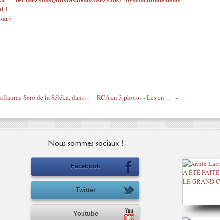
l !
our)
RCA - François Nelson Njadder, aka le Guillaume Soro de la Séléka, dans les bras de JM Simon, ambassadeur des rébellions francophiles !
RCA en 3 photos - Les enfants-soldats de la rébellion
Nous sommes sociaux !
Facebook
Twitter
Youtube