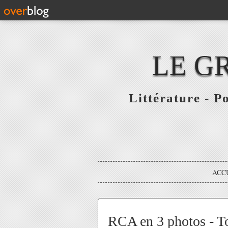
LE G
Littérature - P
ACC
RCA en 3 photos - To