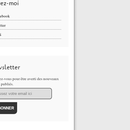
vez-moi
cebook
tter
S
sletter
z-vous pour être averti des nouveaux
s publiés.