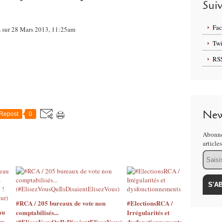
Sui
Fa
om sur 28 Mars 2013, 11:25am
Twi
RS
New
Repost
0
Abonne
article
Email
#RCA / 205 bureaux de vote non
#ElectionsRCA /
au
comptabilisés...
Irrégularités et
es
(#ElisezVousQuIlsDisaientElisezVous)
dysfonctionnements