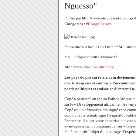
Nguesso"
Publié par http://www.afriquesenlutte.org/
Catégories :
#Congo Sassou
Photo due à Afriques en Lutte n°24 – auto
mail : afriquesenlutte@yahoo.fr
site :
www.afriquesenlutte.org
Les pays du pré carré africain deviennent
droite française et comme à l’accoutumée
partis politiques et émissaire d’entreprise.
Copé a participé au forum Forbes Afrique 
sur le « Développement africain et [les] e
Copé est un africaniste distingué et sa comm
communauté scientifique l’a aussitôt oublié
Par contre, il a une vraie expertise, un vrai s
avantageusement communiquer sur « la gestion 
fait à coup sûr l’objet d’un partage d’expér