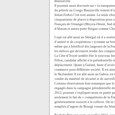
Brazzaville.
Il pourrait aussi discourir sur « la transpare
du pétrole au Congo Brazzaville restent d’un
forum Forbes l’est tout autant. La seule chos
cinquantaine de places à disposition pour c
Français de l'étranger (Moyen-Orient, Sud
d'Alstom et autres porte flingue comme Chr
Copé est allé aussi au Sénégal où il a sout
d’amitié et de coopération » (comme au bo
même qui a
bénéficié des largesses de la Fra
les milices qui devraient rendre des comptes 
La Côte-d’Ivoire semble être le nouveau lie
Fillon, candidat affiché à la présidentielle
déplacement.
Quant à Guéant, faute d’avoir r
commerce pour différente société. Il est ain
le Skylandair. Il est allé aussi au Gabon, en
vendre du matériel de sécurité et de surveil
Certains observateurs font remarquer que le 
engagés dans la campagne présidentielle d
2012, pourrait s’expliquer aussi en partie par
seulement le fait de « compatriotes de la Fr
généreusement souscrit à la collecte.
On se 
remplies d’argent de Bourgi venant du Séné
Rachida Dati qui avait, en juillet 2013, ac