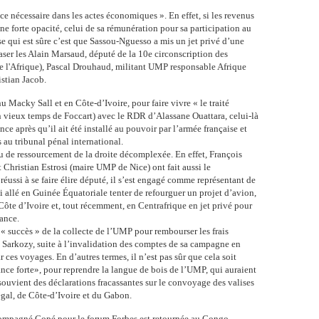
nce nécessaire dans les actes économiques ». En effet, si les revenus
e forte opacité, celui de sa rémunération pour sa participation au
e qui est sûre c’est que Sassou-Nguesso a mis un jet privé d’une
aser les Alain Marsaud, député de la 10e circonscription des
 de l'Afrique), Pascal Drouhaud, militant UMP responsable Afrique
istian Jacob
.
enu Macky Sall et en Côte-d’Ivoire, pour faire vivre « le traité
n vieux temps de Foccart) avec le RDR d’Alassane Ouattara, celui-là
nce après qu’il ait été installé au pouvoir par l’armée française et
au tribunal pénal international.
u de ressourcement de la droite décomplexée. En effet, François
 et Christian Estrosi (maire UMP de Nice) ont fait aussi le
éussi à se faire élire député, il s’est engagé comme représentant de
si allé en Guinée Équatoriale tenter de refourguer un projet d’avion,
 Côte d’Ivoire et, tout récemment, en Centrafrique en jet privé pour
lance.
« succès » de la collecte de l’UMP pour rembourser les frais
e Sarkozy, suite à l’invalidation des comptes de sa campagne en
 ces voyages. En d’autres termes, il n’est pas sûr que cela soit
ance forte», pour reprendre la langue de bois de l’UMP, qui auraient
souvient des déclarations fracassantes sur le convoyage des valises
gal, de Côte-d’Ivoire et du Gabon.
compagné Copé pour le forum Forbes est retournée au Congo,