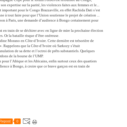
on expertise sur la parité, les violences faites aux femmes et le...
t important pour le Congo Brazzaville, en effet Rachida Dati s’est
ne à tout faire pour que
l’Union soutienne le projet de création ...
abon à Paris, une demande d’audience à Bongo certainement pour
t en train de se déchirer avec en ligne de mire la prochaine élection
s. Or la bataille risque d’être onéreuse.
ne Morano en Côte-d’Ivoire. Cette dernière est trésorière de
. Rappelons que la Côte-d’Ivoire où Sarkozy s’était
ulation de sa dette et l’octroi de prêts substantiels. Quelques
ordons de la bourse de l’UMP.
our l’Afrique et les Africains, enfin surtout ceux des quartiers
ience à Bongo, à croire que ce brave garçon est en train de
Repost
0