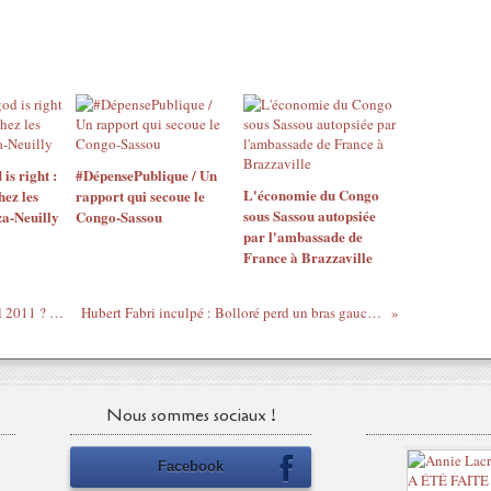
is right :
#DépensePublique / Un
L'économie du Congo
ez les
rapport qui secoue le
sous Sassou autopsiée
a-Neuilly
Congo-Sassou
par l'ambassade de
France à Brazzaville
Où étiez-vous Christine Tibala le 11 avril 2011 ? # 26
Hubert Fabri inculpé : Bolloré perd un bras gauche...
Nous sommes sociaux !
Facebook