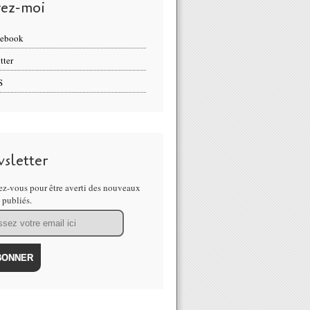
vez-moi
cebook
tter
S
sletter
z-vous pour être averti des nouveaux
s publiés.