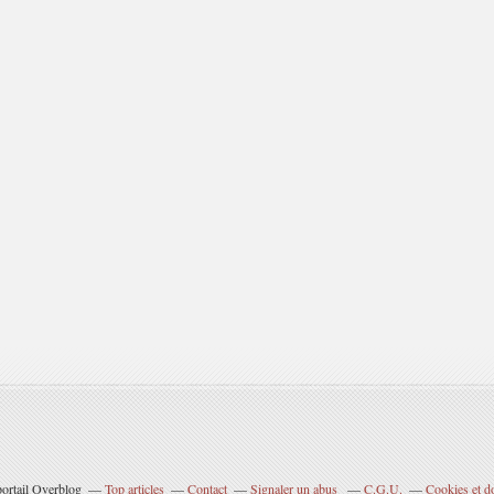
portail Overblog
Top articles
Contact
Signaler un abus
C.G.U.
Cookies et d