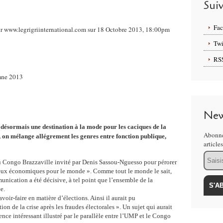
Sui
Fa
 dr www.legrigriinternational.com sur 18 Octobre 2013, 18:00pm
Twi
RS
mne 2013
New
 désormais une destination à la mode pour les caciques de la
Abonne
, on mélange allégrement les genres entre fonction publique,
article
Email
au Congo Brazzaville invité par Denis Sassou-Nguesso pour pérorer
njeux économiques pour le monde ». Comme tout le monde le sait,
unication a été décisive, à tel point que l’ensemble de la
e.
avoir-faire en matière d’élections. Ainsi il aurait pu
de la crise après les fraudes électorales ». Un sujet qui aurait
ience intéressant illustré par le parallèle entre l’UMP et le Congo