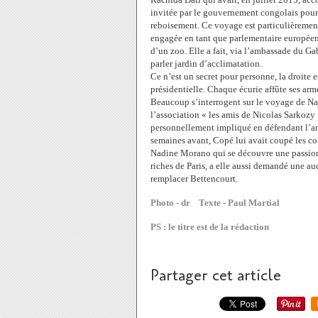
invitée par le gouvernement congolais pour s
reboisement.
Ce voyage est particulièremen
engagée en tant que parlementaire européen
d’un zoo.
Elle a fait, via l’ambassade du G
parler jardin d’acclimatation.
Ce n’est un secret pour personne, la droite es
présidentielle. Chaque écurie affûte ses arme
Beaucoup s’interrogent sur le voyage de Nadi
l’association « les amis de Nicolas Sarkozy »
personnellement impliqué en défendant l’ann
semaines avant, Copé lui avait coupé les c
Nadine Morano qui se découvre une passion p
riches de Paris, a elle aussi demandé une aud
remplacer Bettencourt.
Photo - dr Texte - Paul Martial
PS : le titre est de la rédaction
Partager cet article