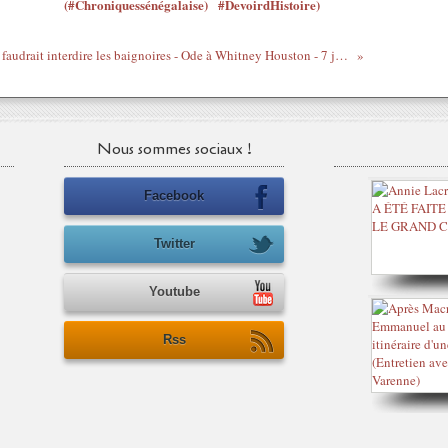
(#Chroniquessénégalaise)
#DevoirdHistoire)
Il faudrait interdire les baignoires - Ode à Whitney Houston - 7 jours loin du monde # 34 - Jérôme Reijasse texte + vidéo
Nous sommes sociaux !
Facebook
Twitter
Youtube
Rss