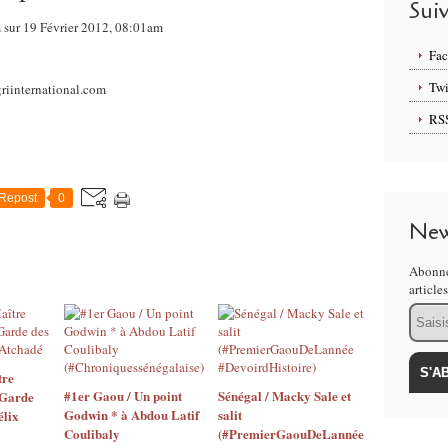
Sui
m sur 19 Février 2012, 08:01am
Fa
Twi
RS
Repost
0
New
Abonne
article
Email
tre
#1er Gaou / Un point
Sénégal / Macky Sale et
 Garde
Godwin * à Abdou Latif
salit
élix
Coulibaly
(#PremierGaouDeLannée