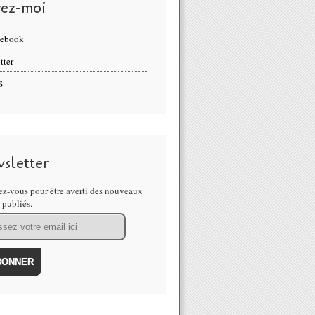
vez-moi
cebook
tter
S
sletter
z-vous pour être averti des nouveaux
s publiés.