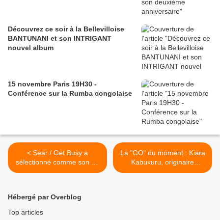
Découvrez ce soir à la Bellevilloise
BANTUNANI et son INTRIGANT
nouvel album
15 novembre Paris 19H30 -
Conférence sur la Rumba congolaise
< Sear / Get Busy a
La "GO" du moment : Kiara
sélectionné comme son du
Kabukuru, originaire
jour... Semaine Funk 80 /
d'Ouganda >
Francs Moisins 93
Hébergé par Overblog
Top articles