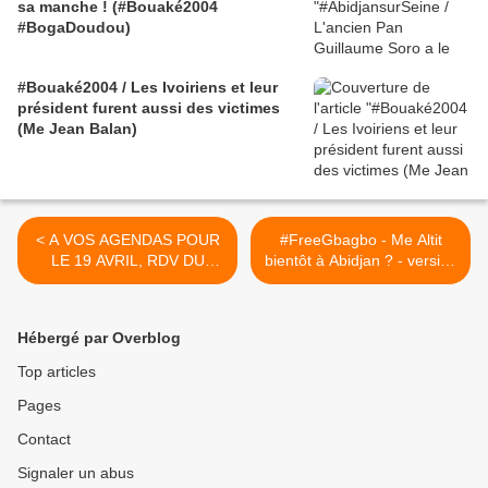
sa manche ! (#Bouaké2004
#BogaDoudou)
#Bouaké2004 / Les Ivoiriens et leur
président furent aussi des victimes
(Me Jean Balan)
< A VOS AGENDAS POUR
#FreeGbagbo - Me Altit
LE 19 AVRIL, RDV DU
bientôt à Abidjan ? - version
CARNAVAL DO BARRIO
courte vidéo >
2013
Hébergé par Overblog
Top articles
Pages
Contact
Signaler un abus