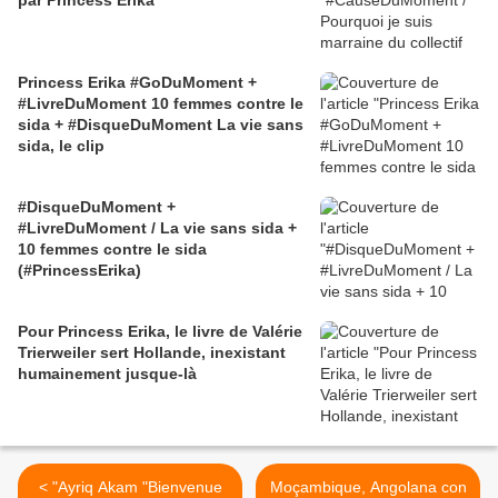
par Princess Erika
Princess Erika #GoDuMoment +
#LivreDuMoment 10 femmes contre le
sida + #DisqueDuMoment La vie sans
sida, le clip
#DisqueDuMoment +
#LivreDuMoment / La vie sans sida +
10 femmes contre le sida
(#PrincessErika)
Pour Princess Erika, le livre de Valérie
Trierweiler sert Hollande, inexistant
humainement jusque-là
< "Ayriq Akam "Bienvenue
Moçambique, Angolana con