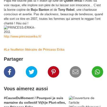
Papa me touche pas là !!
Mash up tune
de
Queen Ifrica
!! Avec sa
voix rauque, elle implore son père de lui laisser son innocence... C’est
la bonne copine de
Buju Banton
et de
Tony Rebel
, une chanteuse
conscious
et avertie.
Pas de
slackness
, beaucoup de tendresse, quand
elle sort ce titre en 2007, toutes les femmes qui aiment le reggae l’ont
chanté ! Hou oui !
http://www.princesserika.fr/
#Le feuilleton littéraire de Princess Erika
Partager
Vous aimerez aussi
#CauseDuMoment / Pourquoi je suis
marraine du collectif Vi(h)e Pluri-elles,