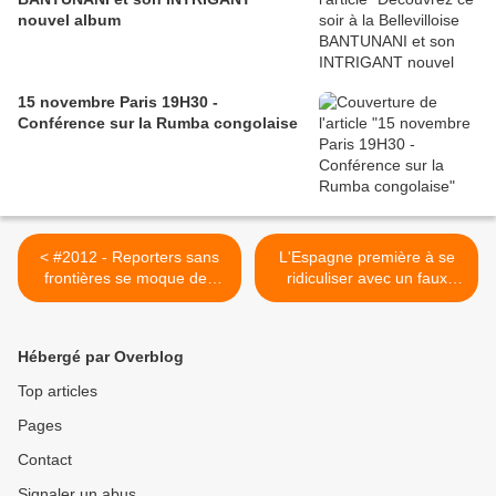
nouvel album
15 novembre Paris 19H30 -
Conférence sur la Rumba congolaise
< #2012 - Reporters sans
L'Espagne première à se
frontières se moque des
ridiculiser avec un faux
Ivoiriens - 23/08
Chavez agonisant à la Une
d'El Pais >
Hébergé par Overblog
Top articles
Pages
Contact
Signaler un abus