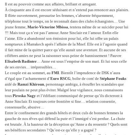
Il est au pouvoir comme aux affaires, brillant et arrogant.
À cinquante ans il est encore séduisant et n’entend pas renoncer aux plaisirs.
Il flirte ouvertement, pressurise les femmes, s’absente fréquemment,
téléphone tout le temps, on le reconnaît dans des clubs échangistes… Une
jeune femme,
Marie-Victorine Mbissa
, tentera même de se suicider pour lui
!!!
Mais tout ça n’est pas l’amour. Anne Sinclair est l’amour. Enfin elle
l’aime. Elle a abandonné son émission pour lui, elle lui offre un palais
somptueux à Marrakech après l’affaire de la Mnef. Elle est à l’agonie quand
il fait mine de la quitter parce qu’elle aurait une aventure. Et aucune de ses
célèbres amies ne peut la raisonner sous peine de bannissement ! Pauvre
Elisabeth Badinter
… Anne est sous l’emprise de son mari. Et lui sous celle
de ses envies… irrépressibles…
Le couple est au sommet, au
FMI
. Bientôt l’imprudence de DSK n’aura
d’égal que l’acharnement d’
Euro RSCG
, boîte de com' de
Stéphane Fouks
aidé de
Ramzi Khiroun
, personnage ambigu, à étouffer les scandales que
leur poulain ne peut plus éviter. Malgré leur vigilance, nous connaissons
tous
Piroska Nagy
et l’édifiant communiqué de presse qu’ils dicteront à
Anne Sinclair. Et toujours cette frontière si fine… relation consentie,
consensuelle, abusive…
Entre le confinement des grands hôtels et deux culs de bonnes femmes la
gauche de nos rêves qui défend la pute et l’immigré s’est perdue.
La chute
est brutale. À la hauteur de la déception qu’Anne a du ressentir ? Quels sont
ses bénéfices secondaires ? Qu’est-ce qu’elle y a gagné ?