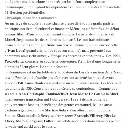
quelques mois de sa chute annoncée par lui-même, complètement
paranoïaque, il multipliait les imprudences et hésitait à se déclarer candidat
à l’élection présidentielle…
Chronique d’une mort annoncée.
Au mariage du couple Strauss-Khan se presse déjà tout le gratin parisien
politique intellectuel culturel et financier. Même les « déroutés » du début
comme
Alain Minc
, sont maintenant conquis. Le père de « Strauss » et
Lionel Jospin
sont les deux témoins du marié. Le tout frais ministre,
beaucoup moins connu qu’
Anne Sinclair
sa femme (qui était encore celle
d’
Ivan Levaï
quand elle tombe sous son charme), mais présenté à ses
nombreux amis richissimes,
« élargit ses horizons et ambitions »
. Dès 1991,
Paris-Match
consacre au couple sa couverture. Première d’une longue série
d’articles à leur gloire. Le couple fascine…
Si Dominique est un fin lobbyiste, fondateur du
Cercle
« un lieu de réflexion
et d’influence »
, il n’oublie pas d’exercer son activité lucrative d’avocat
grâce à
DSK Consultants
où il pratique un népotisme assumé.
Les locaux et
les clients de DSK Consultants et du Cercle se confondent… Comme pour
ses amis
Jean-Christophe Cambadélis
et
Jean-Marie Le Guen
à la
Mnef
(malheureuse transaction qui l’obligera en 1999 à démissionner du
gouvernement Jospin), le mélange des genres est naturel, le luxe aussi…
Certains à gauche comme
Martine Aubry
s’en offusqueront toujours.
Strauss-Khan installe à Bercy sa
dream team
,
Francois Villeroy, Nicolas
Théry, Mathieu Pigasse, Gilles Finchelstein
, dont certains membres partent
le week-end au ski avec le boss…