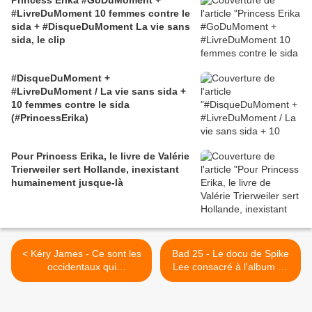
Princess Erika #GoDuMoment +
#LivreDuMoment 10 femmes contre le
sida + #DisqueDuMoment La vie sans
sida, le clip
#DisqueDuMoment +
#LivreDuMoment / La vie sans sida +
10 femmes contre le sida
(#PrincessErika)
Pour Princess Erika, le livre de Valérie
Trierweiler sert Hollande, inexistant
humainement jusque-là
< Kéry James - Ce sont les
Bad 25 - Le docu de Spike
occidentaux qui
Lee consacré à l'album de
déstabilisent la Syrie
Michael Jackson >