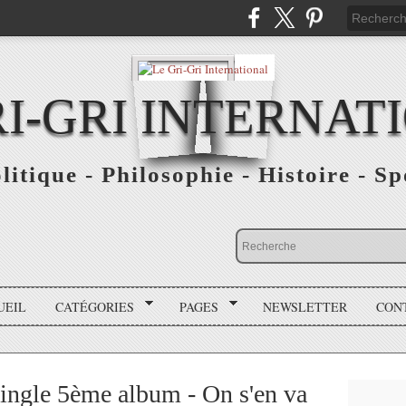
RI-GRI INTERNAT
olitique - Philosophie - Histoire - S
UEIL
CATÉGORIES
PAGES
NEWSLETTER
CON
 single 5ème album - On s'en va