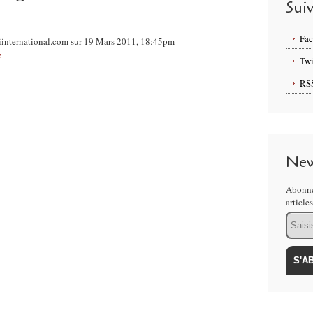
Sui
Fa
iinternational.com sur 19 Mars 2011, 18:45pm
e
Twi
RS
New
Abonne
article
Email