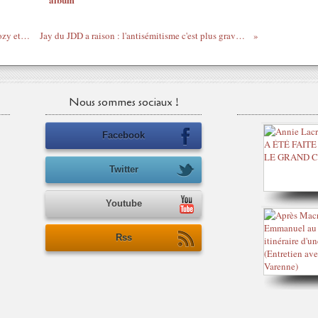
Côte d'Ivoire - Le film qui rend fous Sarkozy et Muppet Choi
Jay du JDD a raison : l'antisémitisme c'est plus grave que le racisme
Nous sommes sociaux !
Facebook
Twitter
Youtube
Rss