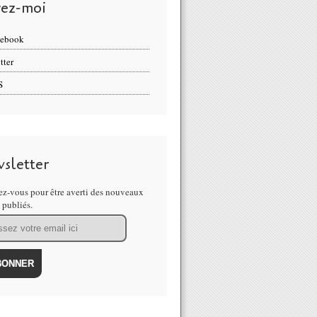
vez-moi
cebook
tter
S
sletter
z-vous pour être averti des nouveaux
s publiés.