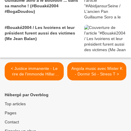
Guillaume Soro a le Bourdon ... dans
sa manche ! (#Bouaké2004
#BogaDoudou)
#Bouaké2004 / Les Ivoiriens et leur
président furent aussi des victimes
(Me Jean Balan)
< Justice immanente - Le
Angola music avec Mister K
rire de l'immonde Hillary
- Dormir Só - Stress T >
lorsqu'elle évoquait la mort
de Kadhafi
Hébergé par Overblog
Top articles
Pages
Contact