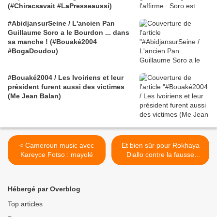
(#Chiracsavait #LaPresseaussi)
#AbidjansurSeine / L'ancien Pan
Guillaume Soro a le Bourdon ... dans
sa manche ! (#Bouaké2004
#BogaDoudou)
#Bouaké2004 / Les Ivoiriens et leur
président furent aussi des victimes
(Me Jean Balan)
< Cameroun music avec
Et bien sûr pour Rokhaya
Kareyce Fotso : mayolé
Diallo contre la fausse
sceptique et vrai néo-con
Caroline Fourest >
Hébergé par Overblog
Top articles