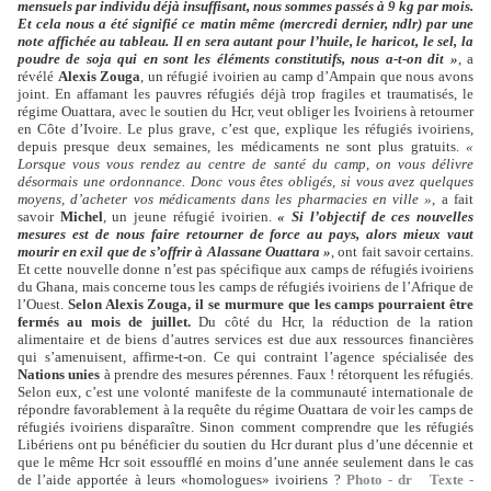
mensuels par individu déjà insuffisant, nous sommes passés à 9 kg par mois.
Et cela nous a été signifié ce matin même (mercredi dernier, ndlr) par une
note affichée au tableau. Il en sera autant pour l’huile, le haricot, le sel, la
poudre de soja qui en sont les éléments constitutifs, nous a-t-on dit »
, a
révélé
Alexis Zouga
, un réfugié ivoirien au camp d’Ampain que nous avons
joint. En affamant les pauvres réfugiés déjà trop fragiles et traumatisés, le
régime Ouattara, avec le soutien du Hcr, veut obliger les Ivoiriens à retourner
en Côte d’Ivoire. Le plus grave, c’est que, explique les réfugiés ivoiriens,
depuis presque deux semaines, les médicaments ne sont plus gratuits.
«
Lorsque vous vous rendez au centre de santé du camp, on vous délivre
désormais une ordonnance. Donc vous êtes obligés, si vous avez quelques
moyens, d’acheter vos médicaments dans les pharmacies en ville »
, a fait
savoir
Michel
, un jeune réfugié ivoirien.
« Si l’objectif de ces nouvelles
mesures est de nous faire retourner de force au pays, alors mieux vaut
mourir en exil que de s’offrir à Alassane Ouattara »
, ont fait savoir certains.
Et cette nouvelle donne n’est pas spécifique aux camps de réfugiés ivoiriens
du Ghana, mais concerne tous les camps de réfugiés ivoiriens de l’Afrique de
l’Ouest.
Selon Alexis Zouga, il se murmure que les camps pourraient être
fermés au mois de juillet.
Du côté du Hcr, la réduction de la ration
alimentaire et de biens d’autres services est due aux ressources financières
qui s’amenuisent, affirme-t-on. Ce qui contraint l’agence spécialisée des
Nations unies
à prendre des mesures pérennes. Faux ! rétorquent les réfugiés.
Selon eux, c’est une volonté manifeste de la communauté internationale de
répondre favorablement à la requête du régime Ouattara de voir les camps de
réfugiés ivoiriens disparaître. Sinon comment comprendre que les réfugiés
Libériens ont pu bénéficier du soutien du Hcr durant plus d’une décennie et
que le même Hcr soit essoufflé en moins d’une année seulement dans le cas
de l’aide apportée à leurs «homologues» ivoiriens ?
Photo - dr Texte -