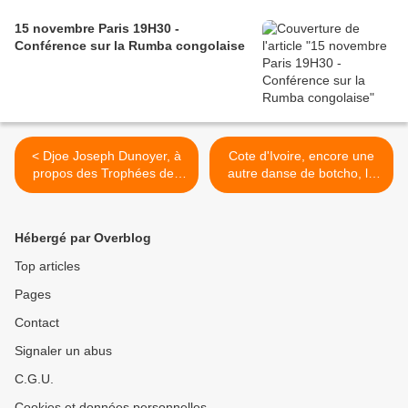
15 novembre Paris 19H30 -
Conférence sur la Rumba congolaise
< Djoe Joseph Dunoyer, à
Cote d'Ivoire, encore une
propos des Trophées des
autre danse de botcho, le
Arts Afro-Caribéens...
Kuitata : Zepekegno >
Hébergé par Overblog
Top articles
Pages
Contact
Signaler un abus
C.G.U.
Cookies et données personnelles