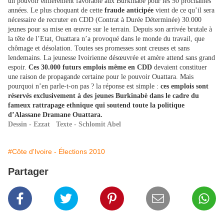
un pouvoir entièrement favorable aux Burkinabè pour les 50 prochaines
années. Le plus choquant de cette
fraude anticipée
vient de ce qu’il sera
nécessaire de recruter en CDD (Contrat à Durée Déterminée) 30.000
jeunes pour sa mise en œuvre sur le terrain. Depuis son arrivée brutale à
la tête de l’Etat, Ouattara n’a provoqué dans le monde du travail, que
chômage et désolation. Toutes ses promesses sont creuses et sans
lendemains. La jeunesse Ivoirienne désœuvrée et amère attend sans grand
espoir.
Ces 30.000 futurs emplois même en CDD
devaient constituer
une raison de propagande certaine pour le pouvoir Ouattara. Mais
pourquoi n’en parle-t-on pas ? la réponse est simple :
ces emplois sont
réservés exclusivement à des jeunes Burkinabè dans le cadre du
fameux rattrapage ethnique qui soutend toute la politique
d’Alassane Dramane Ouattara.
Dessin - Ezzat Texte - Schlomit Abel
#Côte d'Ivoire - Élections 2010
Partager