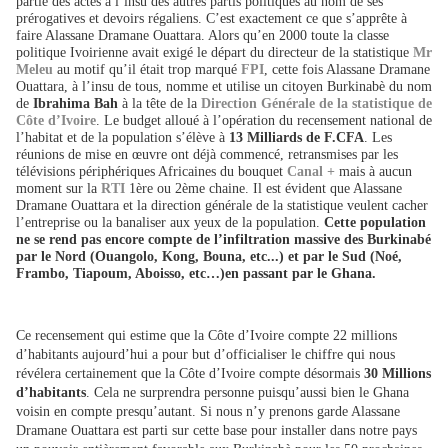
partie des actes à l’insu des autres partis politiques au nom de ses
prérogatives et devoirs régaliens. C’est exactement ce que s’apprête à
faire Alassane Dramane Ouattara. Alors qu’en 2000 toute la classe
politique Ivoirienne avait exigé le départ du directeur de la statistique
Mr
Meleu
au motif qu’il était trop marqué
FPI
, cette fois Alassane Dramane
Ouattara, à l’insu de tous, nomme et utilise un citoyen Burkinabè du nom
de
Ibrahima Bah
à la tête de la
Direction Générale de la statistique de
Côte d’Ivoire
.
Le budget alloué à l’opération du recensement national de
l’habitat et de la population s’élève à
13 Milliards de F.CFA
. Les
réunions de mise en œuvre ont déjà commencé, retransmises par les
télévisions périphériques Africaines du bouquet
Canal +
mais à aucun
moment sur la
RTI
1ère ou 2ème chaine. Il est évident que Alassane
Dramane Ouattara et la direction générale de la statistique veulent cacher
l’entreprise ou la banaliser aux yeux de la population.
Cette population
ne se rend pas encore compte de l’infiltration massive des Burkinabé
par le Nord (Ouangolo, Kong, Bouna, etc...) et par le Sud (Noé,
Frambo, Tiapoum, Aboisso, etc…)en passant par le Ghana.
Ce recensement qui estime que la Côte d’Ivoire compte 22 millions
d’habitants aujourd’hui a pour but d’officialiser le chiffre qui nous
révélera certainement que la Côte d’Ivoire compte désormais
30 Millions
d’habitants
. Cela ne surprendra personne puisqu’aussi bien le Ghana
voisin en compte presqu’autant. Si nous n’y prenons garde Alassane
Dramane Ouattara est parti sur cette base pour installer dans notre pays