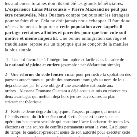
les audiences foraines dont ils ont été les grands bénéficiaires.
L’expérience Linas Marcoussis – Pierre Mazeaud ne peut pas
être renouvelée.
Mais Ouattara compte toujours sur les étrangers
pour se faire élire.
Cela ne doit jamais nous échapper. Il faut donc
nécessairement « importer »
cette population avec laquelle il
partage certaines affinités et parentés pour que leur vote soit
motivé et même impératif
. Une bonne immigration sauvage et
frauduleuse repose sur un triptyque qui se conçoit de la manière
la plus simple :
1-
Une loi favorable à l’intégration rapide et facile dans le cadre de
la
nationalité pleine et entière
(exemple : par déclaration simple).
2-
Une réforme du code foncier rural
pour permettre la spoliation des
paysans autochtones au profit des nouveaux immigrés au nom de lois
déjà obtenues par le vote obligé d’une assemblée nationale aux
ordres. Alassane Dramane Ouattara a déjà acquis et mis en réserve ces
deux avantages qui mettent déjà hors-jeu ses adversaires au plan
strictement théorique.
3-
Reste le 3eme degré du triptyque : l’aspect pratique qui mène à
l’établissement du
fichier électoral
. Cette étape est basée sur une
opération hautement sensible qui constitue l’acte fondateur de toutes les
élections et une source de conflits permanents avant le vote. La plupart
du temps, le candidat-président abuse de son autorité pour exécuter cette