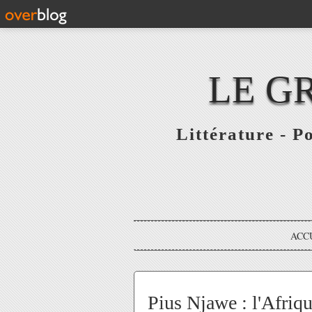
LE G
Littérature - P
ACC
Pius Njawe : l'Afriq