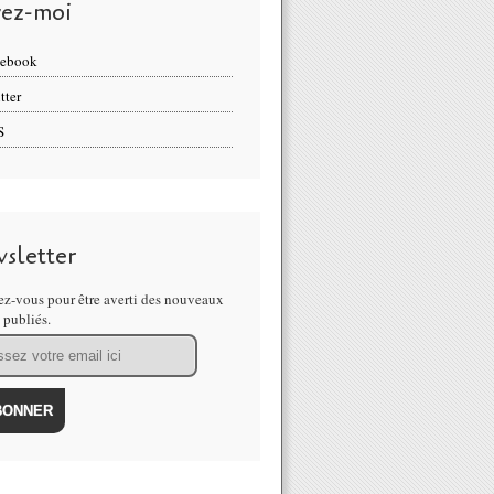
vez-moi
cebook
tter
S
sletter
z-vous pour être averti des nouveaux
s publiés.