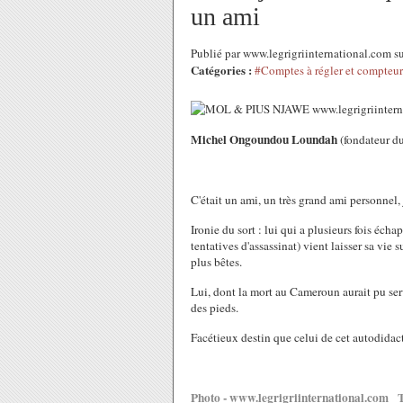
un ami
Publié par www.legrigriinternational.com s
Catégories :
#Comptes à régler et compteurs
Michel Ongoundou Loundah
(fondateur d
C'était un ami, un très grand ami personnel, 
Ironie du sort : lui qui a plusieurs fois éc
tentatives d'assassinat) vient laisser sa vie
plus bêtes.
Lui, dont la mort au Cameroun aurait pu servi
des pieds.
Facétieux destin que celui de cet autodidact
Photo - www.legrigriinternational.com T