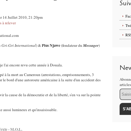
Sui
Fa
ur 14 Juillet 2010, 21:20pm
 à relever
Twi
RS
Pius Njawe
u
Gri-Gri International
) &
(fondateur du
Messager
)
je l'ai encore revu cette année à Douala.
New
happé à la mort au Cameroun (arrestations, emprisonnements, 3
Abonne
 sur le bord d'une autoroute américaine à la suite d'un accident des
article
Email
r la cause de la démocratie et de la liberté, s'en va sur la pointe
e aussi lumineux et qu'insaisissable.
exte - M.O.L.