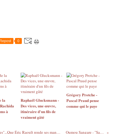
Repost
0
Grégory Protche -
e la
Raphaël Glucksmann -
Pascal Praud pense
à Rachida
Des vices, une œuvre,
comme qui le paye
sms à
itinéraire d'un fils de
vraiment gâté
"Israël, c'est plus important que les retraites"...Que Éric Raoult rende ses mandats électifs et soit déchu de la nationalité française !
Oumou Sangare - "Saya Magnin" (1988)