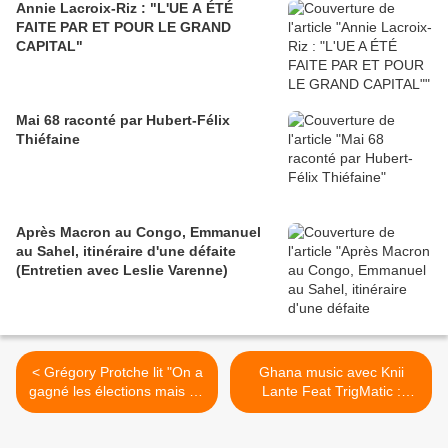
Annie Lacroix-Riz : "L'UE A ÉTÉ
FAITE PAR ET POUR LE GRAND
CAPITAL"
Mai 68 raconté par Hubert-Félix
Thiéfaine
Après Macron au Congo, Emmanuel
au Sahel, itinéraire d'une défaite
(Entretien avec Leslie Varenne)
< Grégory Protche lit "On a
Ghana music avec Knii
gagné les élections mais on
Lante Feat TrigMatic :
a perdu la guerre"
When You Love Someone >