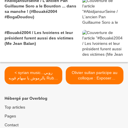
#AbidjansurSeine / L'ancien Pan
Guillaume Soro a le Bourdon ... dans
sa manche ! (#Bouaké2004
#BogaDoudou)
#Bouaké2004 / Les Ivoiriens et leur
président furent aussi des victimes
(Me Jean Balan)
< syrian music...روبي
Olivier sultan participe au
يالرموش يا سهام قويه Ruby -
colloque : Exposer
Yal Romoush
l’esclavage >
Hébergé par Overblog
Top articles
Pages
Contact