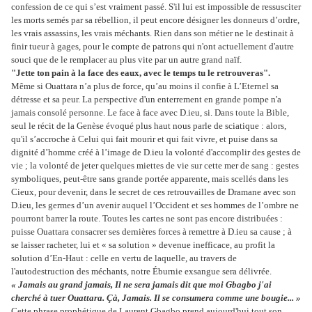
confession de ce qui s’est vraiment passé. S'il lui est impossible de ressusciter
les morts semés par sa rébellion, il peut encore désigner les donneurs d’ordre,
les vrais assassins, les vrais méchants. Rien dans son métier ne le destinait à
finir tueur à gages, pour le compte de patrons qui n'ont actuellement d'autre
souci que de le remplacer au plus vite par un autre grand naïf.
"Jette ton pain à la face des eaux, avec le temps tu le retrouveras".
Même si Ouattara n’a plus de force, qu’au moins il confie à L’Eternel sa
détresse et sa peur. La perspective d'un enterrement en grande pompe n'a
jamais consolé personne. Le face à face avec D.ieu, si. Dans toute la Bible,
seul le récit de la Genèse évoqué plus haut nous parle de sciatique : alors,
qu'il s’accroche à Celui qui fait mourir et qui fait vivre, et puise dans sa
dignité d’homme créé à l’image de D.ieu la volonté d'accomplir des gestes de
vie ; la volonté de jeter quelques miettes de vie sur cette mer de sang : gestes
symboliques, peut-être sans grande portée apparente, mais scellés dans les
Cieux, pour devenir, dans le secret de ces retrouvailles de Dramane avec son
D.ieu, les germes d’un avenir auquel l’Occident et ses hommes de l’ombre ne
pourront barrer la route. Toutes les cartes ne sont pas encore distribuées :
puisse Ouattara consacrer ses dernières forces à remettre à D.ieu sa cause ; à
se laisser racheter, lui et « sa solution » devenue inefficace, au profit la
solution d’En-Haut : celle en vertu de laquelle, au travers de
l'autodestruction des méchants, notre Éburnie exsangue sera délivrée.
« Jamais au grand jamais, Il ne sera jamais dit que moi Gbagbo j'ai
cherché à tuer Ouattara. Çà, Jamais. Il se consumera comme une bougie... »
Cette phrase prophétique de Laurent Gbagbo prend aujourd'hui tout son