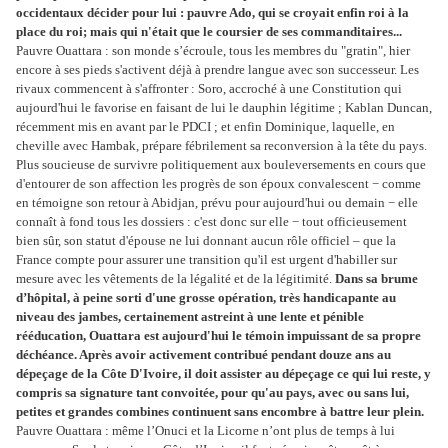
occidentaux décider pour lui : pauvre Ado, qui se croyait enfin roi à la
place du roi; mais qui n'était que le coursier de ses commanditaires...
Pauvre Ouattara : son monde s’écroule, tous les membres du "gratin", hier
encore à ses pieds s'activent déjà à prendre langue avec son successeur. Les
rivaux commencent à s'affronter : Soro, accroché à une Constitution qui
aujourd'hui le favorise en faisant de lui le dauphin légitime ; Kablan Duncan,
récemment mis en avant par le PDCI ; et enfin Dominique, laquelle, en
cheville avec Hambak, prépare fébrilement sa reconversion à la tête du pays.
Plus soucieuse de survivre politiquement aux bouleversements en cours que
d'entourer de son affection les progrès de son époux convalescent − comme
en témoigne son retour à Abidjan, prévu pour aujourd'hui ou demain − elle
connaît à fond tous les dossiers : c'est donc sur elle − tout officieusement
bien sûr, son statut d'épouse ne lui donnant aucun rôle officiel – que la
France compte pour assurer une transition qu'il est urgent d'habiller sur
mesure avec les vêtements de la légalité et de la légitimité.
Dans sa brume
d’hôpital, à peine sorti d'une grosse opération, très handicapante au
niveau des jambes, certainement astreint à une lente et pénible
rééducation, Ouattara est aujourd'hui le témoin impuissant de sa propre
déchéance. Après avoir activement contribué pendant douze ans au
dépeçage de la Côte D'Ivoire, il doit assister au dépeçage ce qui lui reste, y
compris sa signature tant convoitée, pour qu'au pays, avec ou sans lui,
petites et grandes combines continuent sans encombre à battre leur plein.
Pauvre Ouattara : même l’Onuci et la Licorne n’ont plus de temps à lui