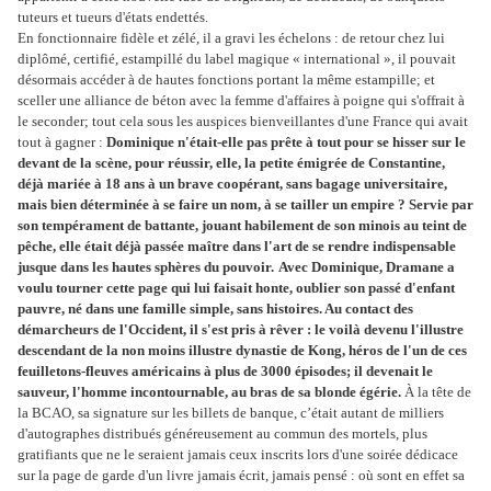
tuteurs et tueurs d'états endettés.
En fonctionnaire fidèle et zélé, il a gravi les échelons : de retour chez lui
diplômé, certifié, estampillé du label magique « international », il pouvait
désormais accéder à de hautes fonctions portant la même estampille; et
sceller une alliance de béton avec la femme d'affaires à poigne qui s'offrait à
le seconder; tout cela sous les auspices bienveillantes d'une France qui avait
tout à gagner :
Dominique n'était-elle pas prête à tout pour se hisser sur le
devant de la scène, pour réussir, elle, la petite émigrée de Constantine,
déjà mariée à 18 ans à un brave coopérant, sans bagage universitaire,
mais bien déterminée à se faire un nom, à se tailler un empire ? Servie par
son tempérament de battante, jouant habilement de son minois au teint de
pêche, elle était déjà passée maître dans l'art de se rendre indispensable
jusque dans les hautes sphères du pouvoir.
Avec Dominique, Dramane a
voulu tourner cette page qui lui faisait honte, oublier son passé d'enfant
pauvre, né dans une famille simple, sans histoires. Au contact des
démarcheurs de l'Occident, il s'est pris à rêver : le voilà devenu l'illustre
descendant de la non moins illustre dynastie de Kong, héros de l'un de ces
feuilletons-fleuves américains à plus de 3000 épisodes; il devenait le
sauveur, l'homme incontournable, au bras de sa blonde égérie.
À la tête de
la BCAO, sa signature sur les billets de banque, c’était autant de milliers
d'autographes distribués généreusement au commun des mortels, plus
gratifiants que ne le seraient jamais ceux inscrits lors d'une soirée dédicace
sur la page de garde d'un livre jamais écrit, jamais pensé : où sont en effet sa