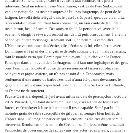
consacrer. Sur le terrain, en Côte d’Ivoire, il faut sécuriser, être prêt à
intervenir. Seul un retraité, Jean-Marc Simon, vestige de l’ère Sarkozy, est
venu passer quelques instants auprès de lui, pas longtemps, de peur de le
fatiguer. Le voilà déjà relégué dans le passé : très passé, quoique vivant. La
représentation avait pourtant bien commencé, un vrai conte de fée : belle
installation, beau décorum. Des amis en foule, la perspective, avec leur
soutien, d'élargir le rêve à un second mandat. Et puis brusquement, l’arrêt, la
panne, qu’aucun mensonge, si savant soit-il, ne peut plus camoufler.
L’Histoire va continuer de s’écrire, elle s’écrira sans lui, elle s’écrira avec
Dominique si le plan des Français se déroule comme prévu ; mais ce faisant,
tout le monde verra que Dominique était, avant lui, le choix de la France.
Parce que dans un travail de déménagement, il faut une logistique et des gros
bras. Pour vider la Côte d’Ivoire de ses ressources et laisser sur place les
balayeurs et pique-assiette, on n'a pas besoin d’un Économiste, mais
seulement d’une armée de barbouzes. Lui n’aura été qu'une devanture, le
gage bien visible d'une respectabilité dont au fond ni Sarkozy ni Hollande,
ni Obama ne de soucient…
Pauvre Ouattara, dépouillé, jeté avant même sa date de péremption : octobre
2015. Puisse-t-il, du fond de son impuissance, crier à Dieu de toutes ses
forces, et s'employer à faire le bien dont Il reste capable. Semé par lui, le
moindre grain de sable susceptible de gripper les rouages bien huilés de
l'"après-sans-lui" imaginé par ceux qui se croient les maîtres du jeu sera le
bienvenu. Remise entre les mains du Créateur, sa faiblesse même ne saurait
l'empêcher de poser encore des actes vrais, des actes rédempteurs, comme la