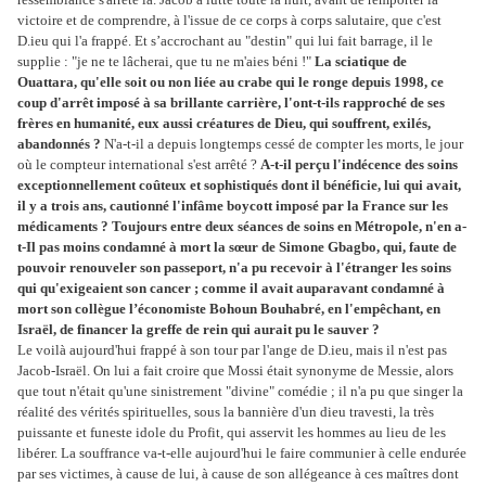
victoire et de comprendre, à l'issue de ce corps à corps salutaire, que c'est
D.ieu qui l'a frappé. Et s’accrochant au "destin" qui lui fait barrage, il le
supplie : "je ne te lâcherai, que tu ne m'aies béni !"
La sciatique de
Ouattara, qu'elle soit ou non liée au crabe qui le ronge depuis 1998, ce
coup d'arrêt imposé à sa brillante carrière, l'ont-t-ils rapproché de ses
frères en humanité, eux aussi créatures de Dieu, qui souffrent, exilés,
abandonnés ?
N'a-t-il a depuis longtemps cessé de compter les morts, le jour
où le compteur international s'est arrêté ?
A-t-il perçu l'indécence des soins
exceptionnellement coûteux et sophistiqués dont il bénéficie, lui qui avait,
il y a trois ans, cautionné l'infâme boycott imposé par la France sur les
médicaments ? Toujours entre deux séances de soins en Métropole, n'en a-
t-Il pas moins condamné à mort la sœur de Simone Gbagbo, qui, faute de
pouvoir renouveler son passeport, n'a pu recevoir à l'étranger les soins
qui qu'exigeaient son cancer ; comme il avait auparavant condamné à
mort son collègue l’économiste Bohoun Bouhabré, en l'empêchant, en
Israël, de financer la greffe de rein qui aurait pu le sauver ?
Le voilà aujourd'hui frappé à son tour par l'ange de D.ieu, mais il n'est pas
Jacob-Israël. On lui a fait croire que Mossi était synonyme de Messie, alors
que tout n'était qu'une sinistrement "divine" comédie ; il n'a pu que singer la
réalité des vérités spirituelles, sous la bannière d'un dieu travesti, la très
puissante et funeste idole du Profit, qui asservit les hommes au lieu de les
libérer. La souffrance va-t-elle aujourd'hui le faire communier à celle endurée
par ses victimes, à cause de lui, à cause de son allégeance à ces maîtres dont