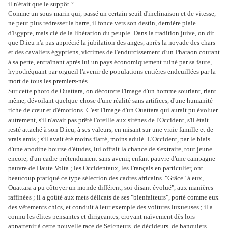
il n'était que le suppôt ?
Comme un sous-marin qui, passé un certain seuil d'inclinaison et de vitesse,
ne peut plus redresser la barre, il fonce vers son destin, dernière plaie
d'Egypte, mais clé de la libération du peuple. Dans la tradition juive, on dit
que D.ieu n'a pas apprécié la jubilation des anges, après la noyade des chars
et des cavaliers égyptiens, victimes de l'endurcissement d'un Pharaon courant
à sa perte, entraînant après lui un pays économiquement ruiné par sa faute,
hypothéquant par orgueil l'avenir de populations entières endeuillées par la
mort de tous les premiers-nés...
Sur cette photo de Ouattara, on découvre l'image d'un homme souriant, riant
même, dévoilant quelque-chose d'une réalité sans artifices, d'une humanité
riche de cœur et d'émotions. C'est l'image d'un Ouattara qui aurait pu évoluer
autrement, s'il n'avait pas prêté l'oreille aux sirènes de l'Occident, s'il était
resté attaché à son D.ieu, à ses valeurs, en misant sur une vraie famille et de
vrais amis ; s'il avait été moins flatté, moins adulé. L'Occident, par le biais
d'une anodine bourse d'études, lui offrait la chance de s'extraire, tout jeune
encore, d'un cadre prétendument sans avenir, enfant pauvre d'une campagne
pauvre de Haute Volta ; les Occidentaux, les Français en particulier, ont
beaucoup pratiqué ce type sélection des cadres africains. "Grâce" à eux,
Ouattara a pu côtoyer un monde différent, soi-disant évolué", aux manières
raffinées ; il a goûté aux mets délicats de ses "bienfaiteurs", porté comme eux
des vêtements chics, et conduit à leur exemple des voitures luxueuses ; il a
connu les élites pensantes et dirigeantes, croyant naïvement dès lors
appartenir à cette nouvelle race de Seigneurs, de décideurs, de banquiers