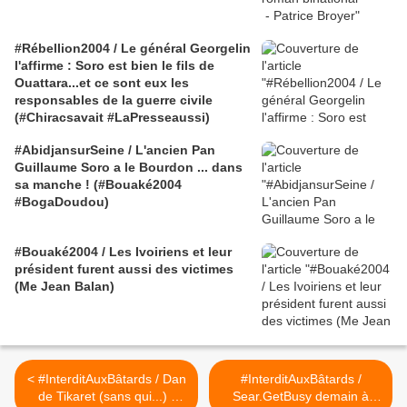
#Rébellion2004 / Le général Georgelin
l'affirme : Soro est bien le fils de
Ouattara...et ce sont eux les
responsables de la guerre civile
(#Chiracsavait #LaPresseaussi)
#AbidjansurSeine / L'ancien Pan
Guillaume Soro a le Bourdon ... dans
sa manche ! (#Bouaké2004
#BogaDoudou)
#Bouaké2004 / Les Ivoiriens et leur
président furent aussi des victimes
(Me Jean Balan)
< #InterditAuxBâtards / Dan
#InterditAuxBâtards /
de Tikaret (sans qui...) -
Sear.GetBusy demain à