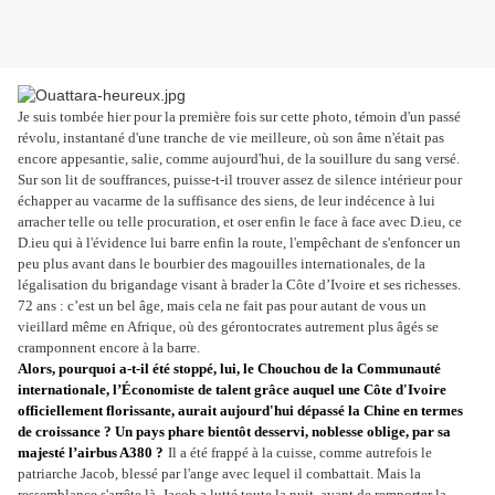
Je suis tombée hier pour la première fois sur cette photo, témoin d'un passé
révolu, instantané d'une tranche de vie meilleure, où son âme n'était pas
encore appesantie, salie, comme aujourd'hui, de la souillure du sang versé.
Sur son lit de souffrances, puisse-t-il trouver assez de silence intérieur pour
échapper au vacarme de la suffisance des siens, de leur indécence à lui
arracher telle ou telle procuration, et oser enfin le face à face avec D.ieu, ce
D.ieu qui à l'évidence lui barre enfin la route, l'empêchant de s'enfoncer un
peu plus avant dans le bourbier des magouilles internationales, de la
légalisation du brigandage visant à brader la Côte d’Ivoire et ses richesses.
72 ans : c’est un bel âge, mais cela ne fait pas pour autant de vous un
vieillard même en Afrique, où des gérontocrates autrement plus âgés se
cramponnent encore à la barre.
Alors, pourquoi a-t-il été stoppé, lui, le Chouchou de la Communauté
internationale, l’Économiste de talent grâce auquel une Côte d'Ivoire
officiellement florissante, aurait aujourd'hui dépassé la Chine en termes
de croissance ? Un pays phare bientôt desservi, noblesse oblige, par sa
majesté l’airbus A380 ?
Il a été frappé à la cuisse, comme autrefois le
patriarche Jacob, blessé par l'ange avec lequel il combattait. Mais la
ressemblance s'arrête là. Jacob a lutté toute la nuit, avant de remporter la