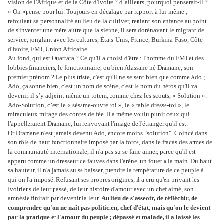
vision de l'Afrique et de la Côte d'Ivoire ? d’ailleurs, pourquoi penserait-il ?
« On »pense pour lui. Toujours en décalage par rapport à lui-même ;
refoulant sa personnalité au lieu de la cultiver, reniant son enfance au point
de s'inventer une mère autre que la sienne, il sera dorénavant le migrant de
service, jonglant avec les cultures, États-Unis, France, Burkina-Faso, Côte
d'Ivoire, FMI, Union Africaine.
Au fond, qui est Ouattara ? Ce qu'il a choisi d'être : l'homme du FMI et des
lobbies financiers, le fonctionnaire, ou bien Alassane né Dramane, son
premier prénom ? Le plus triste, c'est qu'Il ne se sent bien que comme Ado ;
Ado, ça sonne bien, c'est un nom de scène, c'est le nom du héros qu'il va
devenir, il s’y adjoint même un totem, comme chez les scouts, « Solution ».
Ado-Solution, c’est le « sésame-ouvre toi », le « table dresse-toi », le
miraculeux mirage des contes de fée. Il a même voulu punir ceux qui
l'appelleraient Dramane, lui renvoyant l'image de l'étranger qu'il est.
Or Dramane n'est jamais devenu Ado, encore moins "solution". Coincé dans
son rôle de haut fonctionnaire imposé par la force, dans le fracas des armes de
la communauté internationale, il n'a pas su se faire aimer, parce qu'il est
apparu comme un dresseur de fauves dans l'arène, un fouet à la main. Du haut
sa hauteur, il n'a jamais su se baisser, prendre la température de ce peuple à
qui on l'a imposé. Refusant ses propres origines, il a cru qu'en privant les
Ivoiriens de leur passé, de leur histoire d'amour avec un chef aimé, son
amnésie finirait par devenir la leur.
Au lieu de s'asseoir, de réfléchir, de
comprendre qu'on ne naît pas politicien, chef d'état, mais qu'on le devient
par la pratique et l'amour du peuple ; dépassé et malade, il a laissé les