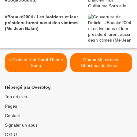
#BogaDoudou)
#Bouaké2004 / Les Ivoiriens et leur
président furent aussi des victimes
(Me Jean Balan)
< Ovation Red Carol Theme
Ghana Music avec
Song
Christmas Is Green -
OVATION All Stars >
Hébergé par Overblog
Top articles
Pages
Contact
Signaler un abus
C.G.U.