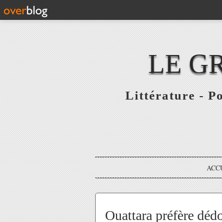
LE G
Littérature - P
ACC
Ouattara préfère déd