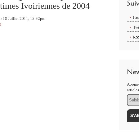
Sui
ctimes Ivoiriennes de 2004
Fa
ur 18 Juillet 2011, 15:32pm
0
Twi
RS
New
Abonne
article
Email