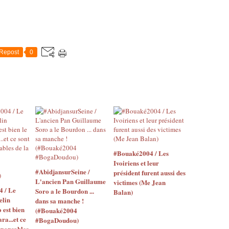
Repost
0
#Bouaké2004 / Les
Ivoiriens et leur
#AbidjansurSeine /
président furent aussi des
L'ancien Pan Guillaume
victimes (Me Jean
4 / Le
Soro a le Bourdon ...
Balan)
elin
dans sa manche !
o est bien
(#Bouaké2004
ara...et ce
#BogaDoudou)
sponsables