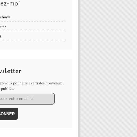
vez-moi
cebook
tter
S
sletter
z-vous pour être averti des nouveaux
s publiés.