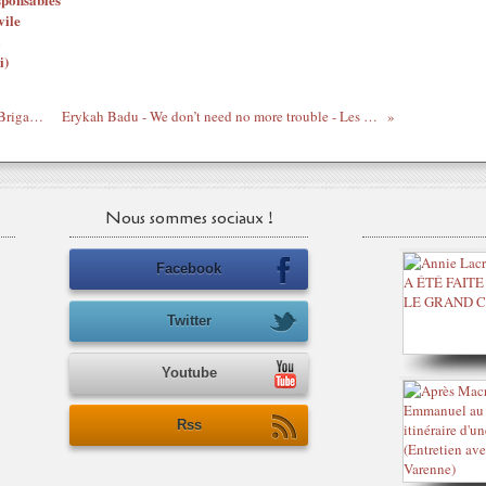
vile
i)
Mois Dieudonné par le rap Français - Le Brigade : Qu'est ce tu veux ? (Interlude)
Erykah Badu - We don’t need no more trouble - Les Dames du Reggae, par Princess Erika
Nous sommes sociaux !
Facebook
Twitter
Youtube
Rss