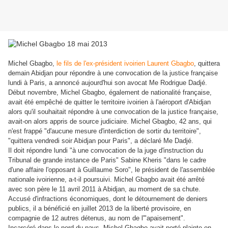
Michel Gbagbo,
le fils de l'ex-président ivoirien Laurent Gbagbo
, quittera
demain Abidjan pour répondre à une convocation de la justice française
lundi à Paris, a annoncé aujourd'hui son avocat Me Rodrigue Dadjé.
Début novembre, Michel Gbagbo, également de nationalité française,
avait été empêché de quitter le territoire ivoirien à l'aéroport d'Abidjan
alors qu'il souhaitait répondre à une convocation de la justice française,
avait-on alors appris de source judiciaire. Michel Gbagbo, 42 ans, qui
n'est frappé "d'aucune mesure d'interdiction de sortir du territoire",
"quittera vendredi soir Abidjan pour Paris", a déclaré Me Dadjé.
Il doit répondre lundi "à une convocation de la juge d'instruction du
Tribunal de grande instance de Paris" Sabine Kheris "dans le cadre
d'une affaire l'opposant à Guillaume Soro", le président de l'assemblée
nationale ivoirienne, a-t-il poursuivi. Michel Gbagbo avait été arrêté
avec son père le 11 avril 2011 à Abidjan, au moment de sa chute.
Accusé d'infractions économiques, dont le détournement de deniers
publics, il a bénéficié en juillet 2013 de la liberté provisoire, en
compagnie de 12 autres détenus, au nom de l'"apaisement".
Incarcéré dans le nord du pays, Michel Gbagbo avait porté plainte en