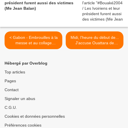
président furent aussi des victimes
(Me Jean Balan)
< Gabon - Embrouilles à la
Midi, l'heure du début de...
messe et au collage
J'accuse Ouattara de
d'affiches : le PDG des
Théophile Kouamouo >
Bongoliens dans ses
oeuvres
Hébergé par Overblog
Top articles
Pages
Contact
Signaler un abus
C.G.U.
Cookies et données personnelles
Préférences cookies