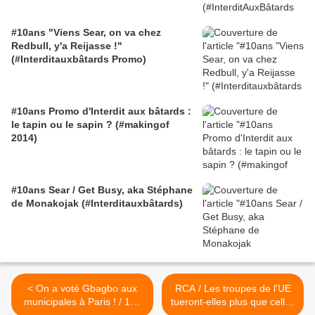
#10ans "Viens Sear, on va chez
Redbull, y'a Reijasse !"
(#Interditauxbâtards Promo)
#10ans Promo d'Interdit aux bâtards :
le tapin ou le sapin ? (#makingof
2014)
#10ans Sear / Get Busy, aka Stéphane
de Monakojak (#Interditauxbâtards)
< On a voté Gbagbo aux
RCA / Les troupes de l'UE
municipales à Paris ! / 100
tueront-elles plus que celles